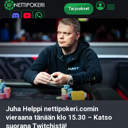
Tarjoukset
Juha Helppi nettipokeri.comin
vieraana tänään klo 15.30 – Katso
suorana Twitchistä!