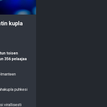
in kupla
tun toisen
un 356 pelaajaa
olmanteen
rahakupla puhkesi
i virallisesti