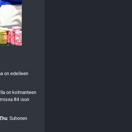
jaa on edelleen
jolla on kolmanteen
lmissa 84 ison
Zhu
. Suhonen