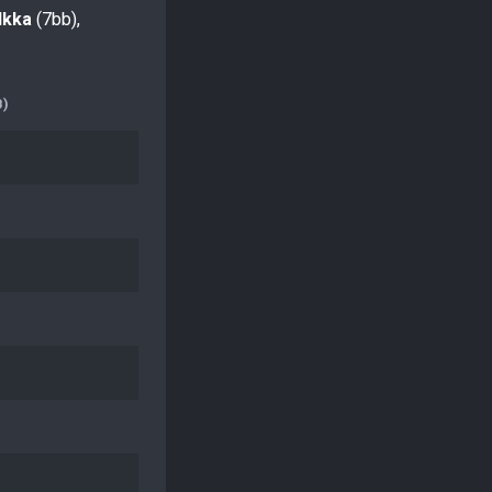
Ilkka
(7bb),
B)