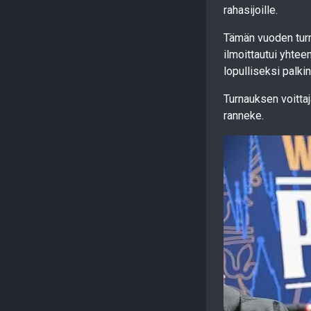
rahasijoille.
Tämän vuoden turn
ilmoittautui yhtee
lopulliseksi palk
Turnauksen voittaj
ranneke.