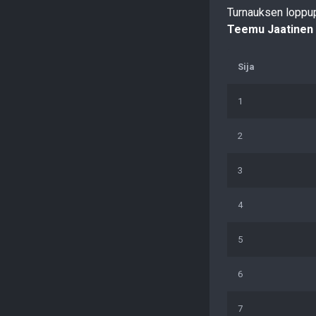
Turnauksen loppu
Teemu Jaatinen
Sija
1
2
3
4
5
6
7