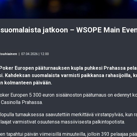
suomalaista jatkoon – WSOPE Main Event
Rouhiainen
|
07.04.2026 | 12.00
 Poker Europen pääturnauksen kupla puhkesi Prahassa pela
i. Kahdeksan suomalaista varmisti paikkansa rahasijoilla, k
en kolmanteen päivään.
Poker Europen 5 300 euron sisäänoston pääturnaus on edennyt k
 Casinolla Prahassa.
lopulla turnauksessa saavutettiin merkittävä virstanpylväs, kun 
 pelaajat varmistivat osuutensa massiivisesta palkintopotista.
 tapahtui päivän viimeisillä minuuteilla, jolloin 393 pelaajaa pääs