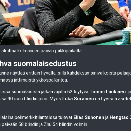
loittaa kolmannen päivän piikkipaikalta.
hva suomalaisedustus
lanne näyttää erittäin hyvältä, sillä kahdeksan sinivalkoista pelaa
massa jättimäistä ykköspalkintoa.
issa suomalaisista jatkaa sijalta 62 löytyvä
Tommi Lankinen
, 
ssä 90 ison blindin pino. Myös
Luka Sorainen
on hyvissä asete
aisina pelimerkkitilanteissa tulevat
Elias Suhonen
ja
Hengtao 
päivään 58 blindin ja Zhu 54 blindin voimin.