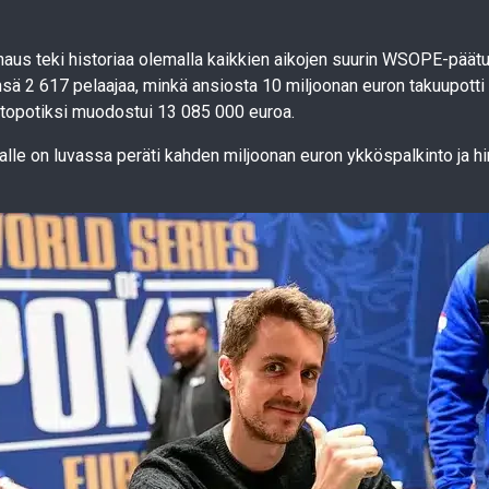
aus teki historiaa olemalla kaikkien aikojen suurin WSOPE-päät
nsä 2 617 pelaajaa, minkä ansiosta 10 miljoonan euron takuupotti yli
intopotiksi muodostui 13 085 000 euroa.
alle on luvassa peräti kahden miljoonan euron ykköspalkinto ja hi