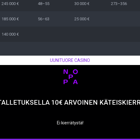
245 000 €
48–55
30 000 €
273–356
185 000 €
56–63
25 000 €
140 000 €
UUNITUORE CASINO
TALLETUKSELLA 10€ ARVOINEN KÄTEISKIER
Ei kierrätystä!