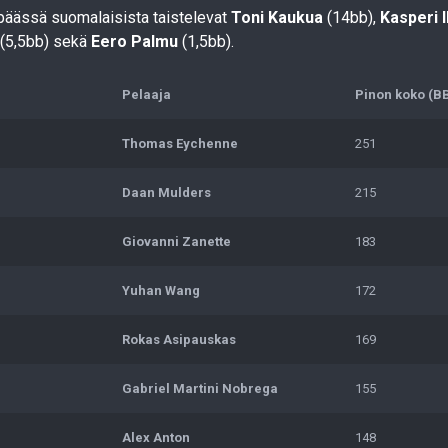
päässä suomalaisista taistelevat
Toni Kaukua
(14bb),
Kasperi 
(5,5bb) sekä
Eero Palmu
(1,5bb).
Pelaaja
Pinon koko (B
Thomas Eychenne
251
Daan Mulders
215
Giovanni Zanette
183
Yuhan Wang
172
Rokas Asipauskas
169
Gabriel Martini Nobrega
155
Alex Anton
148