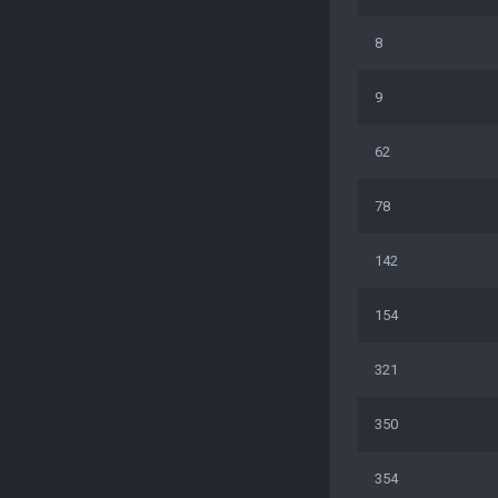
8
9
62
78
142
154
321
350
354