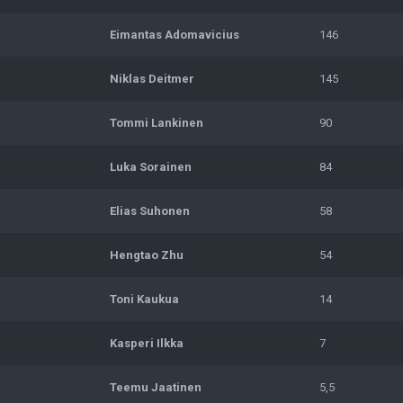
Eimantas Adomavicius
146
Niklas Deitmer
145
Tommi Lankinen
90
Luka Sorainen
84
Elias Suhonen
58
Hengtao Zhu
54
Toni Kaukua
14
Kasperi Ilkka
7
Teemu Jaatinen
5,5