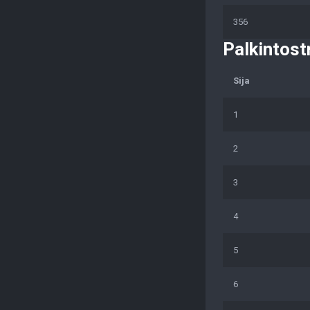
356
Palkintost
Sija
1
2
3
4
5
6