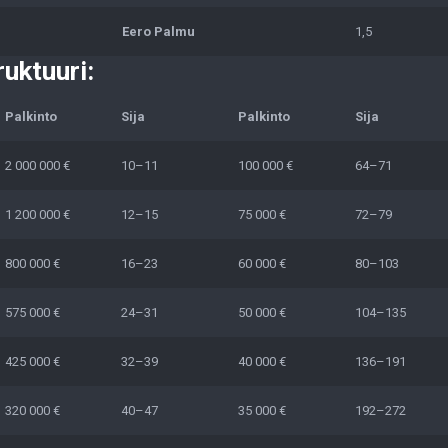
Eero Palmu
1,5
ruktuuri:
Palkinto
Sija
Palkinto
Sija
2 000 000 €
10–11
100 000 €
64–71
1 200 000 €
12–15
75 000 €
72–79
800 000 €
16–23
60 000 €
80–103
575 000 €
24–31
50 000 €
104–135
425 000 €
32–39
40 000 €
136–191
320 000 €
40–47
35 000 €
192–272