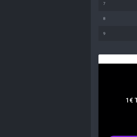
7
8
9
1€ 