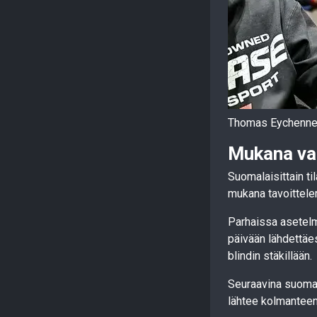
Thomas Eychenne a
Mukana va
Suomalaisittain ti
mukana tavoittele
Parhaissa asetelm
päivään lähdettäe
blindin stäkillään.
Seuraavina suomal
lähtee kolmanteen 