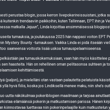
sesti perustaa blogin, jossa kerron livepokerireissuistani, jotka s
 kuitenkin trendaaviin paikkoihin, kuten Tallinnaan, EPT:ihin ja Ve
neessa matkalla Jejuun”, Linda kirjoittaa ensimmäisessä blogipo
 useita turnauksia, ja joulukuussa 2025 hän nappasi voiton EPT P
nin Mystery Bounty -turnauksen. Vaikka Linda ei pidä itseään vie
ertoo saaneensa voitosta lisää uskoa turnauspelaamiseensa.
 pelkästään jaa turnauskokemuksiaan, vaan hän myös käsittelee p
 sen haasteita. Hän on rehellinen oman pelitasonsa suhteen ja toi
elaamisen kehittämisestä.
tyä (paljon), ja mielelläni otan vastaan palautetta pelatuista käsistä
ä yllä hyvä fiilis, koska jos Lindiksellä menee maku, niin she’s out
uo uutta näkökulmaa pokeriblogien maailmaan ja tarjoaa ainutlaa
rkistaa elämäänsä pokerin ja matkustamisen parissa. Hänen kirj
n kiinnostavaa luettavaa niin pokerinpelaajille kuin matkustelun y