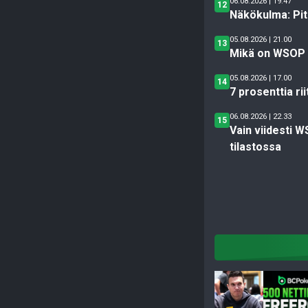
06.08.2026 | 19.47
12
Näkökulma: Pitä
05.08.2026 | 21.00
13
Mikä on WSOP M
05.08.2026 | 17.00
14
7 prosenttia ri
06.08.2026 | 22.33
15
Vain viidesti 
tilastossa