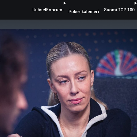
Uutiset
Foorumi
Suomi TOP 100
Pokerikalenteri