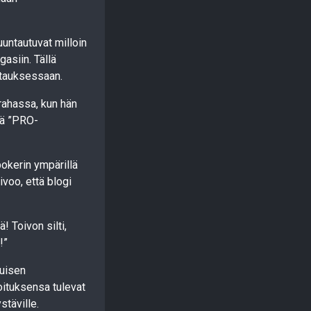
uuntautuvat milloin
gasiin. Tällä
stauksessaan.
rahassa, kun hän
lä ”PRO-
okerin ympärillä
voo, että blogi
! Toivon silti,
!”
tuisen
oituksensa tulevat
stäville.