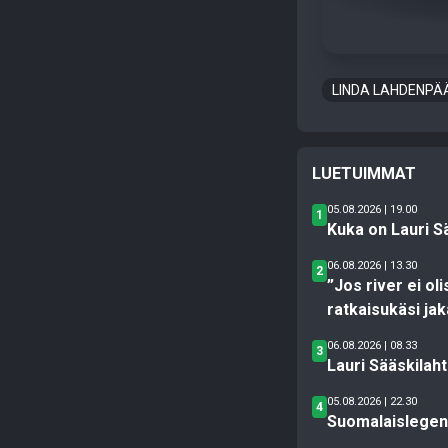
LINDA LAHDENPÄ
LUETUIMMAT
05.08.2026 | 19.00
1
Kuka on Lauri S
06.08.2026 | 13.30
2
”Jos river ei ol
ratkaisukäsi jak
06.08.2026 | 08.33
3
Lauri Sääskilah
05.08.2026 | 22.30
4
Suomalaislegend