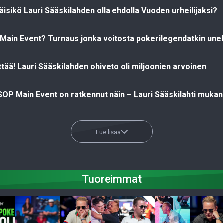
isikö Lauri Sääskilahden olla ehdolla Vuoden urheilijaksi?
ain Event? Turnaus jonka voitosta pokerilegendatkin une
ittää! Lauri Sääskilahden ohiveto oli miljoonien arvoinen
WSOP Main Event on ratkennut näin – Lauri Sääskilahti muka
Lue lisää
Tuoreimmat