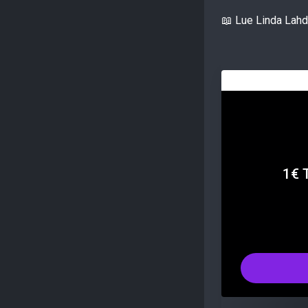
📖 Lue Linda Lahd
1€ 