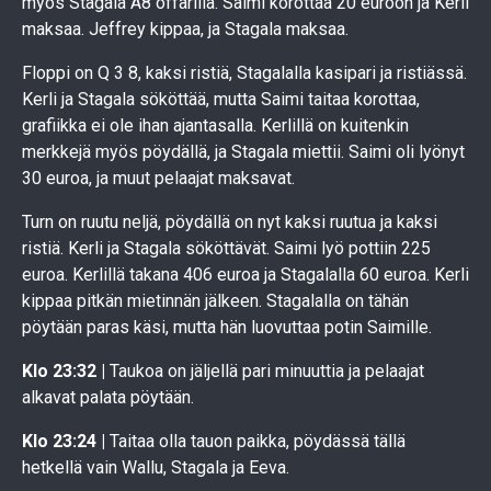
myös Stagala A8 offarilla. Saimi korottaa 20 euroon ja Kerli
maksaa. Jeffrey kippaa, ja Stagala maksaa.
Floppi on Q 3 8, kaksi ristiä, Stagalalla kasipari ja ristiässä.
Kerli ja Stagala sököttää, mutta Saimi taitaa korottaa,
grafiikka ei ole ihan ajantasalla. Kerlillä on kuitenkin
merkkejä myös pöydällä, ja Stagala miettii. Saimi oli lyönyt
30 euroa, ja muut pelaajat maksavat.
Turn on ruutu neljä, pöydällä on nyt kaksi ruutua ja kaksi
ristiä. Kerli ja Stagala sököttävät. Saimi lyö pottiin 225
euroa. Kerlillä takana 406 euroa ja Stagalalla 60 euroa. Kerli
kippaa pitkän mietinnän jälkeen. Stagalalla on tähän
pöytään paras käsi, mutta hän luovuttaa potin Saimille.
Klo 23:32 |
Taukoa on jäljellä pari minuuttia ja pelaajat
alkavat palata pöytään.
Klo 23:24 |
Taitaa olla tauon paikka, pöydässä tällä
hetkellä vain Wallu, Stagala ja Eeva.