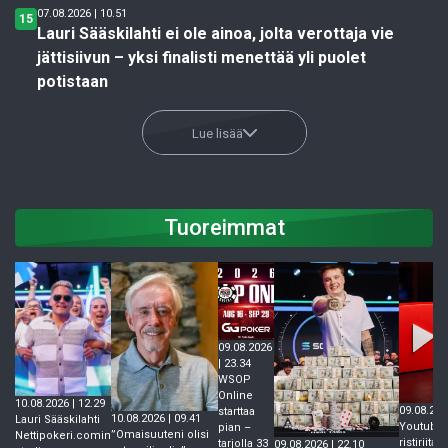
07.08.2026 | 10.51
15
Lauri Sääskilahti ei ole ainoa, jolta verottaja vie
jättisiivun – yksi finalisti menettää yli puolet
potistaan
Lue lisää
Tuoreimmat
09.08.2026
| 23.34
WSOP
Online
10.08.2026 | 12.29
09.08.202
starttaa
10.08.2026 | 09.41
Lauri Sääskilahti
Youtubet
pian –
”Omaisuuteni olisi
Nettipokeri.comin
ristiriitais
tarjolla 33
09.08.2026 | 22.10