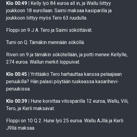
Klo 00:49 |
Kelly lyö 84 euroa all in, ja Wallu liittyy
joukkoon 18 eurollaan. Saimi maksaa kasiparilla ja
joukkoon liittyy myös Tero 63 ruudulla.
Floppi on 9 J A. Tero ja Saimi sököttävät.
Turni on Q. Tämäkin mennään sököllä.
Riveri on 9 ja tämäkin sökötellään, ja potti menee Kellylle,
274 euroa. Wallun merkit loppuivat.
Klo 00:45 |
Yrittääkö Tero harhauttaa kanssa pelaajiaan
peruukilla? Hän palasi pöytään ruskeassa kasarihevi-
peruukissa.
Klo 00:39 |
Hune korottaa vitosparilla 12 euroa, Wallu, Vili,
Tero, ja Kerli maksavat.
Floppi on 10 Q 2. Hune lyö 25 euroa. Wallu AJllä ja Kerli
J9llä maksaa.