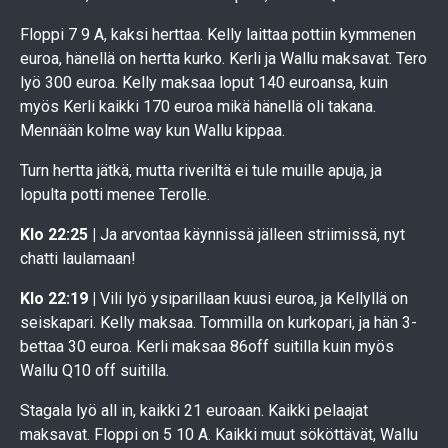
Floppi 7 9 A, kaksi herttaa. Kelly laittaa pottiin kymmenen
euroa, hänellä on hertta kurko. Kerli ja Wallu maksavat. Tero
lyö 300 euroa. Kelly maksaa loput 140 euroansa, kuin
myös Kerli kaikki 170 euroa mikä hänellä oli takana.
Mennään kolme way kun Wallu kippaa.
Turn hertta jätkä, mutta riveriltä ei tule muille apuja, ja
lopulta potti menee Terolle.
Klo 22:25 |
Ja arvontaa käynnissä jälleen striimissä, nyt
chatti laulamaan!
Klo 22:19 |
Vili lyö ysiparillaan kuusi euroa, ja Kellyllä on
seiskapari. Kelly maksaa. Tommilla on kurkopari, ja hän 3-
bettaa 30 euroa. Kerli maksaa 86off suitilla kuin myös
Wallu Q10 off suitilla.
Stagala lyö all in, kaikki 21 euroaan. Kaikki pelaajat
maksavat. Floppi on 5 10 A. Kaikki muut sököttävät, Wallu