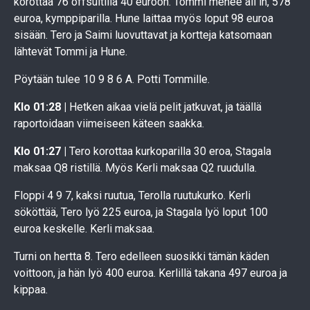
korottaa 76 offsuitilla 40 euroon. Tommi menee all in, 578
euroa, kymppiparilla. Hune laittaa myös loput 98 euroa
sisään. Tero ja Saimi luovuttavat ja kortteja katsomaan
lähtevät Tommi ja Hune.
Pöytään tulee 10 9 8 6 A. Potti Tommille.
Klo 01:28 |
Hetken aikaa vielä pelit jatkuvat, ja täällä
raportoidaan viimeiseen käteen saakka.
Klo 01:27 |
Tero korottaa kurkoparilla 30 eroa, Stagala
maksaa Q8 ristillä. Myös Kerli maksaa Q2 ruudulla.
Floppi 4 9 7, kaksi ruutua, Terolla ruutukurko. Kerli
sököttää, Tero lyö 225 euroa, ja Stagala lyö loput 100
euroa keskelle. Kerli maksaa.
Turni on hertta 8. Tero edelleen suosikki tämän käden
voittoon, ja hän lyö 400 euroa. Kerlillä takana 497 euroa ja
kippaa.