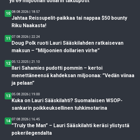
yli 69 miljoonan dollarin takuupotit
08.08.2026 | 18.57
10
Jahtaa Reissupelit-paikkaa tai nappaa $50 bounty
Riku Naakasta!
07.08.2026 | 22.24
11
Doug Polk ruoti Lauri Sääskilahden ratkaisevan
maksun – ”Miljoonien dollarien virhe”
05.12.2025 | 21.10
12
Ilari Sahamies pudotti pommin – kertoi
menettäneensä kahdeksan miljoonaa: ”Vedän viinaa
ja pelaan”
05.08.2026 | 19.00
13
Kuka on Lauri Sääskilahti? Suomalaisen WSOP-
sankarin poikkeuksellinen tuhkimotarina
07.08.2026 | 16.45
14
”Truly the Man” – Lauri Sääskilahti keräsi ylistystä
pokerilegendalta