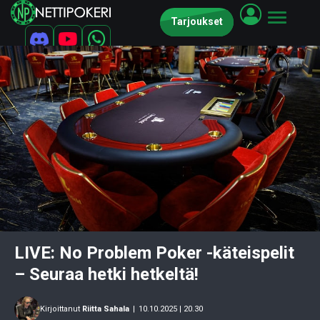
Tarjoukset
LIVE: No Problem Poker -käteispelit
– Seuraa hetki hetkeltä!
Kirjoittanut
Riitta Sahala
|
10.10.2025 | 20.30