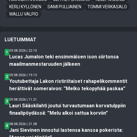
KERLI KYLLÖNEN
SAMI PULLIAINEN
TOMMI VERKASALO
WALLU VALPIO
LUETUIMMAT
09.08.2026 | 22.10
1
Lucas Jumalon teki ensimmäisen ison siirtonsa
maailmanmestaruuden jälkeen
09.08.2026 | 19.13
2
Youtubettaja Lakon ristiriitaiset rahapelikommentit
herättivät someraivon: ”Melko tekopyhää paskaa”
09.08.2026 | 11.21
3
Lauri Sääskilahti joutui turvautumaan korvatulppiin
finaalipöydässä: ”Melu alkoi sattua korviin”
08.08.2026 | 21.58
4
Jani Sievinen innostui lastensa kanssa pokerista: