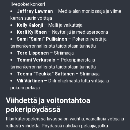
livepokerikonkari
Jeffrey Lawman
– Media-alan moniosaaja ja viime
kerran suurin voittaja
Kelly Kalonji
– Malli ja vaikuttaja
Kerli Kyllönen
– Näyttelijä ja mediapersoona
Sami ”Saimi” Pulliainen
– Pokeripiireistä ja
tarinankerronnallisista taidoistaan tunnettu
Tero Lipponen
– Striimaaja
Tommi Verkasalo
– Pokeripiireistä ja
tarinankerronnallisista taidoistaan tunnettu
Teemu ”Teukka” Sattanen
– Striimaaja
Vili Värtinen
– Diili-ohjelmasta tuttu yrittäjä ja
pokerinpelaaja
Viihdettä ja voitontahtoa
pokeripöydässä
Illan käteispeleissä luvassa on vauhtia, vaarallisia vetoja ja
rutkasti viihdettä. Pöydässä nähdään pelaajia, jotka