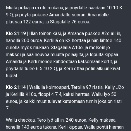
Muita pelaajia ei ole mukana, ja pöydälle saadaan 10 10 K
9 Q, ja pöytä juoksee Amandalle suoran. Amandalle
plussaa 122 euroa, ja Stagalalle 76 euroa.
Klo 21:19 |
Illan toinen käsi, ja Amanda puskee A2o all in,
hänellä 200 euroa. Kerlillä on K2 herttaa ja hän lähtee 140
eurolla myös mukaan. Stagalalla A10o, ja melkein jo
maksoi ja saa neuvoa muulta pelaajilta, ja lopulta kippaa.
Amanda ja Kerli menee kahdestaan katsomaan kortit, ja
pöydälle tulee 6 5 10 2 Q, ja Kerli ottaa pelin alkuun kivat
tuplat.
Klo 21:14 |
Wallulla kolmospari, Terolla 97 ristiä, Kelly J2o
ja Kerlillä K10o, floppi 4 7 4, kaksi herttaa. Wallu lyö 50
euroa, ja kaikki muut tulevat katsomaan turnin joka on risti
7.
Wallu checkaa, Tero lyö all in, 240 euroa. Kelly maksaa,
hänellä 140 euroa takana. Kerli kippaa, Wallu pohtii hieman