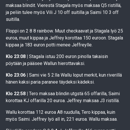
maksaa blindit. Vierestä Stagala myös maksaa Q5 ristillä,
ja peliin tulee myös Vili J 10 off suitilla ja Saimi 10 3 off
suitilla.
Floppi on 2 8 8 rainbow. Muut checkaavat ja Stagala lyö 25
euroa, muut kippaa ja Jeffrey korottaa 150 euroon. Stagala
kippaa ja 183 euron potti menee Jeffreylle.
Klo 23:08 |
Stagala istuu 200 euron pinolla takaisin
pöytään ja pääsee Wallun hierottavaksi.
Klo 23:06 |
Sami vie 5 2:lla Wallu loput merkit, kun riverillä
hänen kaksi paria paranee täydeksi kädeksi.
Klo 22:58 |
Tero maksaa blindin utgstä 65 offarilla, Saimi
korottaa KJ offarilla 20 euroa. Jeffrey maksaa J3 ristillä.
Wallu korottaa 112 euroa A8 ruudulla, Tero kippaa, kuin
myös Saimi. Jeffrey lyö all in, 221 euroa. Wallu maksaa.