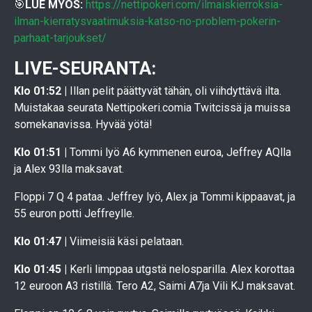
🎯
LUE MYÖS:
https://nettipokeri.com/ilmaiskierroksia-
ilman-kierratysvaatimuksia-katso-no-problem-pokerin-
parhaat-tarjoukset/
LIVE-SEURANTA:
Klo 01:52 |
Illan pelit päättyvät tähän, oli viihdyttävä ilta.
Muistakaa seurata Nettipokeri.comia Twitcissä ja muissa
somekanavissa. Hyvää yötä!
Klo 01:51 |
Tommi lyö A6 kymmenen euroa, Jeffrey AQlla
ja Alex 93lla maksavat.
Floppi 7 Q 4 pataa. Jeffrey lyö, Alex ja Tommi kippaavat, ja
55 euron potti Jeffreylle.
Klo 01:47 |
Viimeisiä käsi pelataan.
Klo 01:45 |
Kerli limppaa utgstä nelosparilla. Alex korottaa
12 euroon A3 ristillä. Tero A2, Saimi A7ja Vili KJ maksavat.