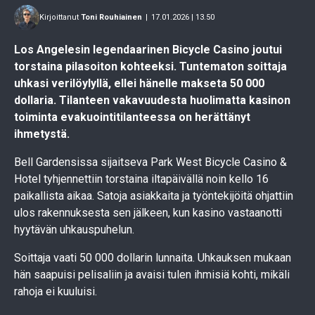
Kirjoittanut
Toni Rouhiainen
|
17.01.2026 | 13.50
Los Angelesin legendaarinen Bicycle Casino joutui
torstaina pilasoiton kohteeksi. Tuntematon soittaja
uhkasi verilöylyllä, ellei hänelle makseta 50 000
dollaria. Tilanteen vakavuudesta huolimatta kasinon
toiminta evakuointitilanteessa on herättänyt
ihmetystä.
Bell Gardensissa sijaitseva Park West Bicycle Casino &
Hotel tyhjennettiin torstaina iltapäivällä noin kello 16
paikallista aikaa. Satoja asiakkaita ja työntekijöitä ohjattiin
ulos rakennuksesta sen jälkeen, kun kasino vastaanotti
hyytävän uhkauspuhelun.
Soittaja vaati 50 000 dollarin lunnaita. Uhkauksen mukaan
hän saapuisi pelisaliin ja avaisi tulen ihmisiä kohti, mikäli
rahoja ei kuuluisi.