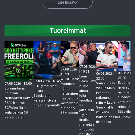
Lue lisää
Tuoreimmat
07.08.2026
07.08.2026 |
| 10.51
06.08.2026 
06.08.2026 |
13.23
Lauri
21.20
22.33
WSOP Main
07.08.2026 | 16.45
Sääskilahti
Espanja te
Vain viidesti
07.08.2026 | 19.00
Eventissa
”Truly the Man”
ei ole
hyvän tilin
WSOP Main
Sunnuntaina
nähtiin
– Lauri
ainoa,
näin paljo
Event on
pelataan
harvinainen
Sääskilahti
jolta
suomen
ratkennut
Nettipokeri.comin
heads-up –
keräsi ylistystä
verottaja
verokarhu
näin – Lauri
$500 freeroll
vastaavaa ei
pokerilegendalta
vie
missasi La
Sääskilahti
BCPokerilla –
ole nähty
jättisiivun
Sääskilah
mukana
voita paikka NP
15 vuoteen
– yksi
jättivoitoss
harvinaisessa
Reissupeleihin
finalisti
tilastossa
menettää
yli puolet
potistaan