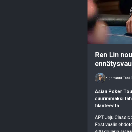
Ren Lin nou
ennätysvau
Kirjoittanut
Toni 
Asian Poker Tour
suurimmaksi tähd
tilanteesta.
APT Jeju Classic 
Festivaalin ehdot
400 dollarin sisään