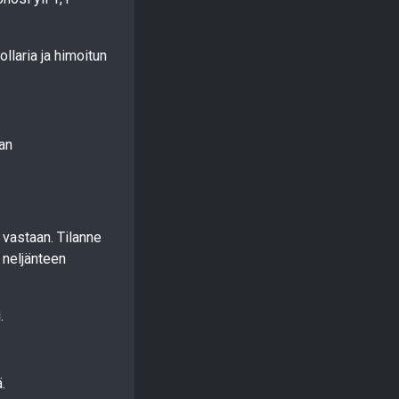
ollaria ja himoitun
van
vastaan. Tilanne
 neljänteen
.
.