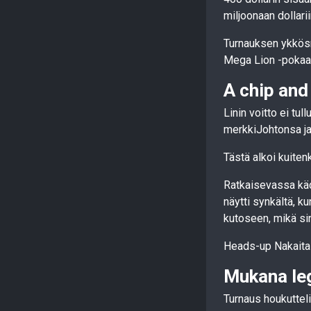
miljoonaan dollarii
Turnauksen ykkös
Mega Lion -pokaal
A chip and
Linin voitto ei tul
merkkiJohtonsa ja
Tästä alkoi kuite
Ratkaisevassa käd
näytti synkältä, k
kutoseen, mikä si
Heads-up Nakaita v
Mukana le
Turnaus houkutteli