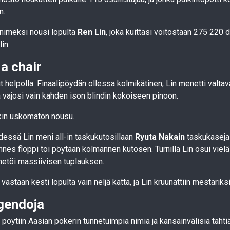
n.
nimeksi nousi lopulta
Ren Lin
, joka kuittasi voitostaan 275 220 d
in.
 a chair
lut helpolla. Finaalipöydän ollessa kolmikätinen, Lin menetti valta
 vajosi vain kahden ison blindin kokoiseen pinoon.
nkin uskomaton nousu.
essä Lin meni all-in taskukutosillaan
Ryuta Nakain
taskukaseja 
unnes floppi toi pöytään kolmannen kutosen. Turnilla Lin osui vielä
netöi massiivisen tuplauksen.
astaan kesti lopulta vain neljä kättä, ja Lin kruunattiin mestariksi
gendoja
 pöytiin Aasian pokerin tunnetuimpia nimiä ja kansainvälisiä tähtiä