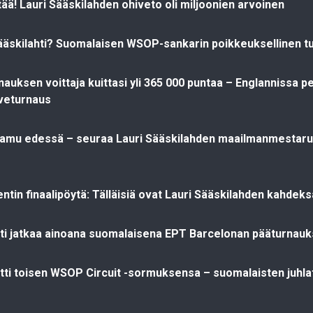
ttää! Lauri Sääskilahden ohiveto oli miljoonien arvoinen
ääskilahti? Suomalaisen WSOP-sankarin poikkeuksellinen t
auksen voittaja kuittasi yli 365 000 puntaa – Englannissa pel
iveturnaus
 aamu edessä – seuraa Lauri Sääskilahden maailmanmestar
tin finaalipöytä: Tälläisiä ovat Lauri Sääskilahden kahdek
hti jatkaa ainoana suomalaisena EPT Barcelonan pääturnau
itti toisen WSOP Circuit -sormuksensa – suomalaisten juhlat