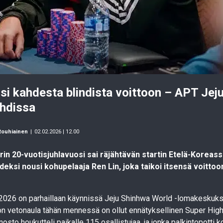
si kahdesta blindista voittoon – APT Jeju
hdissa
Rouhiainen
|
02.02.2026 | 12.00
in 20-vuotisjuhlavuosi sai räjähtävän startin Etelä-Koreassa
eksi nousi kohupelaaja Ren Lin, joka taikoi itsensä voitto
2026 on parhaillaan käynnissä Jeju Shinhwa World -lomakeskukse
on vetonaula tähän mennessä on ollut ennätyksellinen Super High 
osto houkutteli paikalle 115 osallistujaa, ja jonka palkintopotti ko