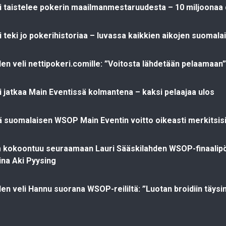
ti taistelee pokerin maailmanmestaruudesta – 10 miljoonaa d
i teki jo pokerihistoriaa – luvassa kaikkien aikojen suomal
den veli nettipokeri.comille: ”Voitosta lähdetään pelaamaan”
ti jatkaa Main Eventissä kolmantena – kaksi pelaajaa ulos
 suomalaisen WSOP Main Eventin voitto oikeasti merkitsis
m kokoontuu seuraamaan Lauri Sääskilahden WSOP-finaalip
na Aki Pyysing
den veli Hannu suorana WSOP-reililtä: ”Luotan broidiin täys