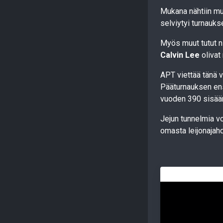
Mukana nähtiin m
selviytyi turnaukse
Myös muut tutut n
Calvin Lee
olivat
APT viettää tänä v
Pääturnauksen ens
vuoden 390 sisää
Jejun tunnelmia v
omasta leijonajahd