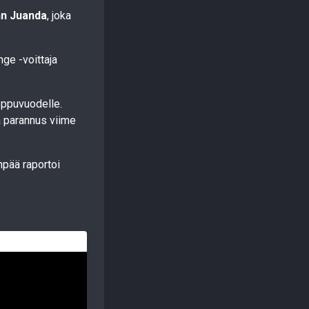
n Juanda
, joka
nge -voittaja
oppuvuodelle.
ä parannus viime
npää raportoi
🤩 EKSKLU