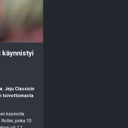
 käynnistyi
. Jeju Classicin
on toivottomasta
n kasinolla.
Roller, jonka 10
hosi yli 1,1