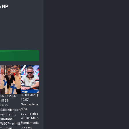
a NP
05.08.2026 |
05.08.2026 |
12.57
15.34
Näkökulma:
Lauri
05.08.2026 | 10.46
Mitä
Sääskilahden
Lauri Sääskilahti
suomalaisen
n
veli Hannu
teki jo
WSOP Main
suorana
05.08.2026 | 07.28
pokerihistoriaa –
Eventin voitto
WSOP-reililtä:
Lauri Sääskilahti taistelee
luvassa kaikkien
oikeasti
”Luotan