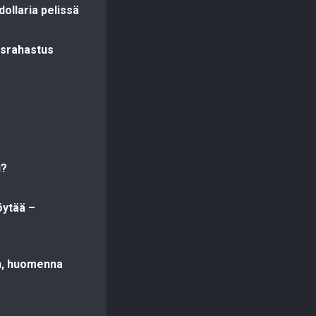
ollaria pelissä
aisrahastus
i?
öytää –
in, huomenna