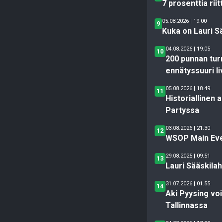
7 prosenttia rii
05.08.2026 | 19.00
9
Kuka on Lauri S
04.08.2026 | 19.05
10
200 punnan turn
ennätyssuuri l
05.08.2026 | 18.49
11
Historiallinen
Partyssa
03.08.2026 | 21.30
12
WSOP Main Even
29.08.2025 | 09.51
13
Lauri Sääskila
31.07.2026 | 01.55
14
Aki Pyysing vo
Tallinnassa