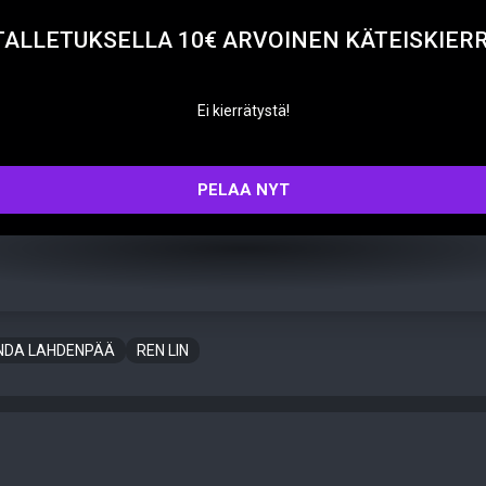
TALLETUKSELLA 10€ ARVOINEN KÄTEISKIER
Ei kierrätystä!
PELAA NYT
INDA LAHDENPÄÄ
REN LIN