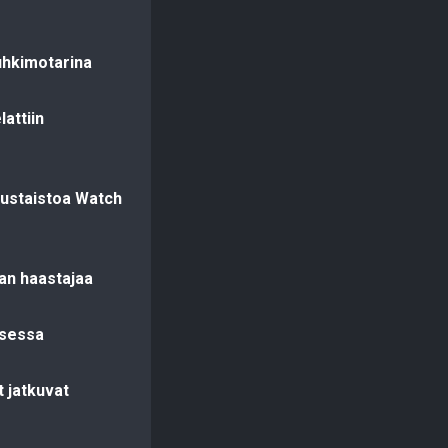
uhkimotarina
attiin
uustaistoa Watch
san haastajaa
ksessa
 jatkuvat