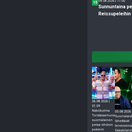
04.08.2026 | 17.00
15
Sunnuntaina pe
Reissupeleihin
06.08.2026 |
01.09
Näkökulma:
05.08.2026 
Torstaiaamuna
Suomalais
suomalainen
lähettävät
pelaa vihdoin
terveisens
pokerin
Sääskilahd