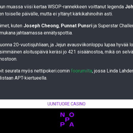
uun muassa viisi kertaa WSOP-rannekkeen voittanut legenda
Joh
n toiselle päivälle, mutta ei yltänyt kärkikahinoihin asti.
imet, kuten
Joseph Cheong
,
Punnat Punsri
ja Superstar Challe
 mukana jahtaamassa ennätyspottia.
uonna 20-vuotisjuhliaan, ja Jejun avausviikonloppu lupaa hyvää l
immäinen aloituspäivä keräsi jo 421 sisäänostoa, mikä on selv
nostoon.
oit seurata myös nettipokeri.comin
foorumilta
, jossa Linda Lahde
istaan APT-kiertueella.
UUNITUORE CASINO