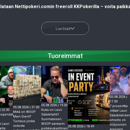
lataan Nettipokeri.comin freeroll KKPokerilla – voita paikk
Lue lisää
Tuoreimmat
05.08.2026 |
17.00
05.08.2026 | 19.00
7 prosenttia
05.08.2026 | 21.00
| 22.30
Kuka on Lauri
riittää! Lauri
Mikä on WSOP
legendat
Sääskilahti?
Sääskilahde
Main Event?
Suomalaisen
ohiveto oli
Turnaus jonka
ä Lauri
WSOP-sankarin
miljoonien
voitosta
05.08.2026 | 18.49
elle:
poikkeuksellinen
arvoinen