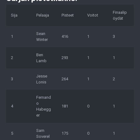
Finaalip
Sija
Pelaaja
Pisteet
Voitot
öydät
Sean
1
416
1
3
Winter
Ben
2
293
1
1
Lamb
Jesse
3
264
1
2
Lonis
Fernand
o
4
181
0
1
Habegg
er
Sam
5
175
0
1
Soverel