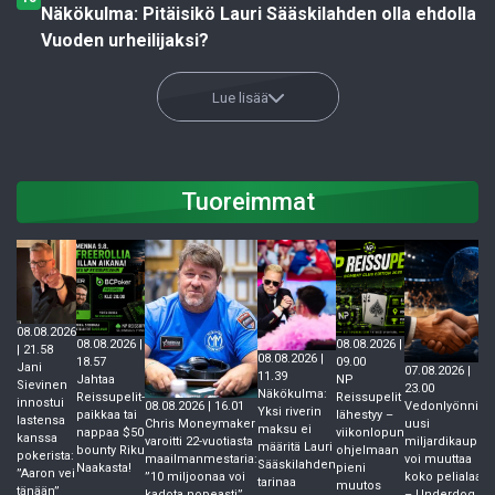
Näkökulma: Pitäisikö Lauri Sääskilahden olla ehdolla
Vuoden urheilijaksi?
Lue lisää
Tuoreimmat
08.08.2026
08.08.2026 |
08.08.2026 |
| 21.58
08.08.2026 |
18.57
09.00
Jani
07.08.2026 |
11.39
Jahtaa
NP
Sievinen
23.00
Näkökulma:
Reissupelit-
Reissupelit
innostui
Vedonlyönnin
08.08.2026 | 16.01
Yksi riverin
paikkaa tai
lähestyy –
lastensa
uusi
Chris Moneymaker
maksu ei
nappaa $50
viikonlopun
kanssa
miljardikauppa
varoitti 22-vuotiasta
määritä Lauri
bounty Riku
ohjelmaan
pokerista:
voi muuttaa
maailmanmestaria:
Sääskilahden
Naakasta!
pieni
”Aaron vei
koko pelialaa
”10 miljoonaa voi
tarinaa
muutos
tänään”
– Underdog
kadota nopeasti”