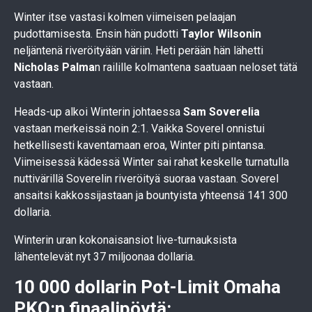
Winter itse vastasi kolmen viimeisen pelaajan
pudottamisesta. Ensin hän pudotti
Taylor Wilsonin
neljäntenä riveröityään väriin. Heti perään hän lähetti
Nicholas Palma
n railille kolmantena saatuaan neloset tätä
vastaan.
Heads-up alkoi Winterin johtaessa
Sam Soverelia
vastaan merkeissä noin 2:1. Vaikka Soverel onnistui
hetkellisesti kaventamaan eroa, Winter piti pintansa.
Viimeisessä kädessä Winter sai rahat keskelle turnatulla
nuttivärillä Soverelin riveröityä suoraa vastaan. Soverel
ansaitsi kakkossijastaan ja bountyista yhteensä 141 300
dollaria.
Winterin uran kokonaisansiot live-turnauksista
lähentelevät nyt 37 miljoonaa dollaria.
10 000 dollarin Pot-Limit Omaha
PKO:n finaalipöytä: