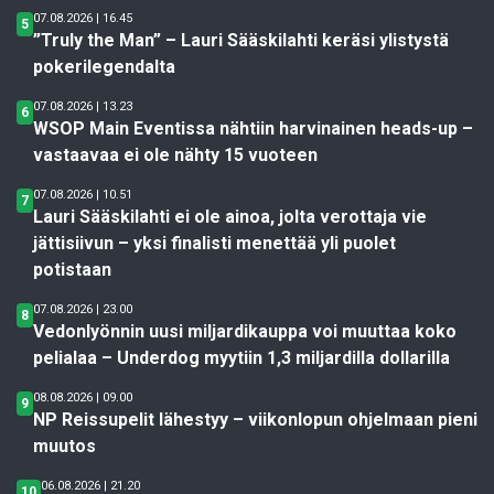
07.08.2026 | 16.45
5
”Truly the Man” – Lauri Sääskilahti keräsi ylistystä
pokerilegendalta
07.08.2026 | 13.23
6
WSOP Main Eventissa nähtiin harvinainen heads-up –
vastaavaa ei ole nähty 15 vuoteen
07.08.2026 | 10.51
7
Lauri Sääskilahti ei ole ainoa, jolta verottaja vie
jättisiivun – yksi finalisti menettää yli puolet
potistaan
07.08.2026 | 23.00
8
Vedonlyönnin uusi miljardikauppa voi muuttaa koko
pelialaa – Underdog myytiin 1,3 miljardilla dollarilla
08.08.2026 | 09.00
9
NP Reissupelit lähestyy – viikonlopun ohjelmaan pieni
muutos
06.08.2026 | 21.20
10