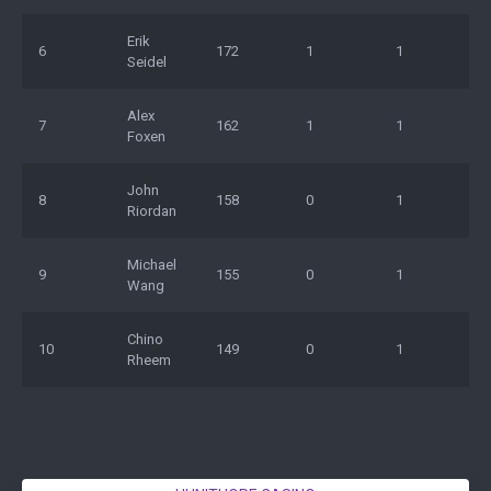
Erik
6
172
1
1
Seidel
Alex
7
162
1
1
Foxen
John
8
158
0
1
Riordan
Michael
9
155
0
1
Wang
Chino
10
149
0
1
Rheem