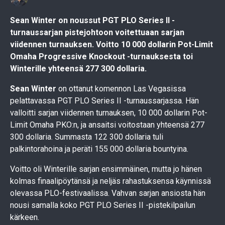
Sean Winter on noussut PGT PLO Series II -
turnaussarjan pistejohtoon voitettuaan sarjan
viidennen turnauksen. Voitto 10 000 dollarin Pot-Limit
Omaha Progressive Knockout -turnauksesta toi
Winterille yhteensä 277 300 dollaria.
Sean Winter
on ottanut komennon Las Vegasissa
pelattavassa PGT PLO Series II -turnaussarjassa. Hän
valloitti sarjan viidennen turnauksen, 10 000 dollarin Pot-
Limit Omaha PKO:n, ja ansaitsi voitostaan yhteensä 277
300 dollaria. Summasta 122 300 dollaria tuli
palkintorahoina ja peräti 155 000 dollaria bountyina.
Voitto oli Winterille sarjan ensimmäinen, mutta jo hänen
kolmas finaalipöytänsä ja neljäs rahastuksensa käynnissä
olevassa PLO-festivaalissa. Vahvan sarjan ansiosta hän
nousi samalla koko PGT PLO Series II -pistekilpailun
kärkeen.