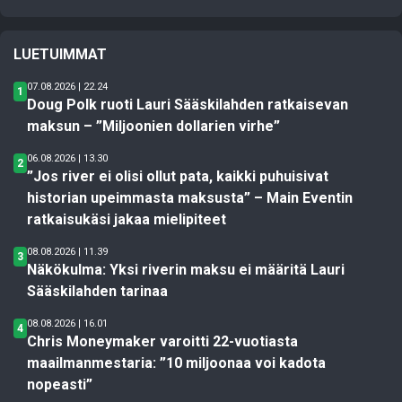
LUETUIMMAT
07.08.2026 | 22.24
1
Doug Polk ruoti Lauri Sääskilahden ratkaisevan
maksun – ”Miljoonien dollarien virhe”
06.08.2026 | 13.30
2
”Jos river ei olisi ollut pata, kaikki puhuisivat
historian upeimmasta maksusta” – Main Eventin
ratkaisukäsi jakaa mielipiteet
08.08.2026 | 11.39
3
Näkökulma: Yksi riverin maksu ei määritä Lauri
Sääskilahden tarinaa
08.08.2026 | 16.01
4
Chris Moneymaker varoitti 22-vuotiasta
maailmanmestaria: ”10 miljoonaa voi kadota
nopeasti”