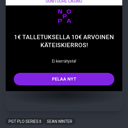
UUNITUORE CASINO
1€ TALLETUKSELLA 10€ ARVOINEN
KÄTEISKIERROS!
Ei kierrätystä!
PELAA NYT
PGT PLO SERIES II
SEAN WINTER