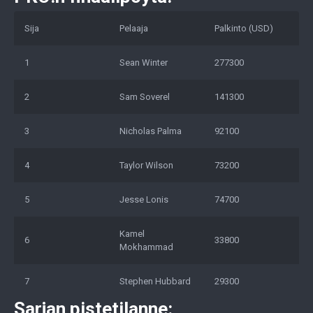
Sija
Pelaaja
Palkinto (USD)
1
Sean Winter
277300
2
Sam Soverel
141300
3
Nicholas Palma
92100
4
Taylor Wilson
73200
5
Jesse Lonis
74700
Kamel
6
33800
Mokhammad
7
Stephen Hubbard
29300
Sarjan pistetilanne: