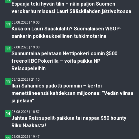
Espanja teki hyvän tilin – näin paljon Suomen
verokarhu missasi Lauri Sääskilahden jättivoitossa
05.08.2026 | 19.00
11
Kuka on Lauri Sääskilahti? Suomalaisen WSOP-
sankarin poikkeuksellinen tuhkimotarina
07.08.2026 | 19.00
12
Sunnuntaina pelataan Nettipokeri.comin $500
freeroll BCPokerilla – voita paikka NP
Reissupeleihin
05.12.2025 | 21.10
13
Ilari Sahamies pudotti pommin – kertoi
menettäneensä kahdeksan miljoonaa: ”Vedän viinaa
ja pelaan”
08.08.2026 | 18.57
14
Jahtaa Reissupelit-paikkaa tai nappaa $50 bounty
Riku Naakasta!
06.08.2026 | 19.47
15