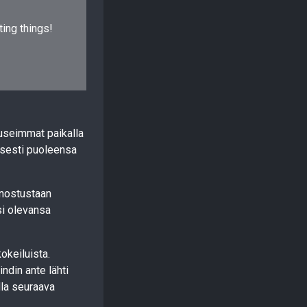
ing things!
 useimmat paikalla
lisesti puoleensa
nnostustaan
si olevansa
okeiluista.
ndin ante lähti
lla seuraava