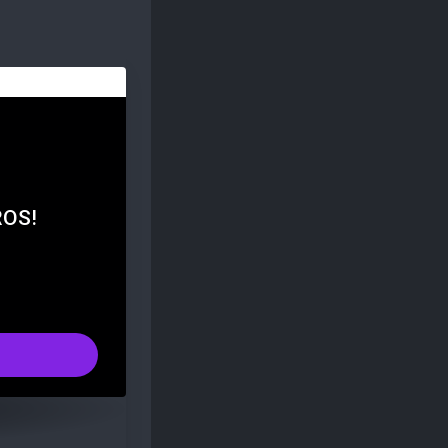
🤩 EKSKLU
ROS!
300 ILM
Talleta 50€ 
P