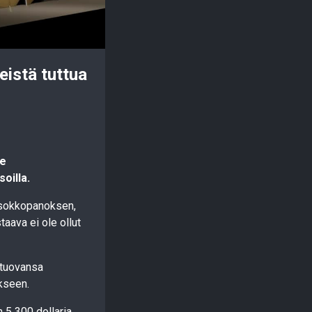
eistä tuttua
le
oilla.
n sokkopanoksen,
aava ei ole ollut
 tuovansa
kseen.
 5 300 dollaria.