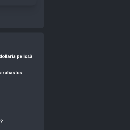
ollaria pelissä
aisrahastus
i?