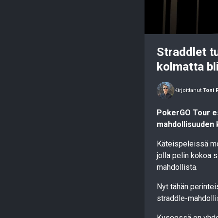
Straddlet t
kolmatta bl
Kirjoittanut
Toni 
PokerGO Tour es
mahdollisuuden k
Käteispeleissä mo
jolla pelin kokoa 
mahdollista.
Nyt tähän perinte
straddle-mahdoll
Kyseessä on yhden