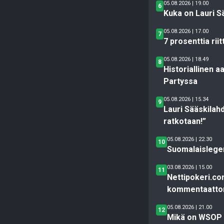
05.08.2026 | 19.00
6
Kuka on Lauri S
05.08.2026 | 17.00
7
7 prosenttia rii
05.08.2026 | 18.49
8
Historiallinen 
Partyssa
05.08.2026 | 15.34
9
Lauri Sääskilah
ratkotaan!”
05.08.2026 | 22.30
10
Suomalaislegen
03.08.2026 | 15.00
11
Nettipokeri.c
kommentaattor
05.08.2026 | 21.00
12
Mikä on WSOP M