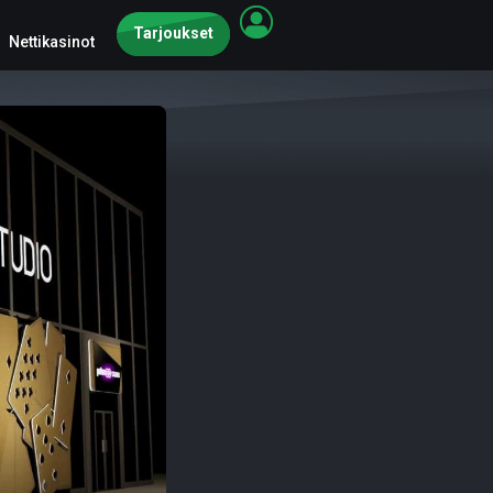
Tarjoukset
Nettikasinot