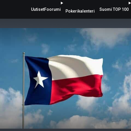
Uutiset
Foorumi
Suomi TOP 100
Pokerikalenteri