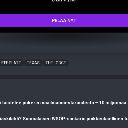
PELAA NYT
JEFF PLATT
TEXAS
THE LODGE
ti taistelee pokerin maailmanmestaruudesta – 10 miljoonaa d
ääskilahti? Suomalaisen WSOP-sankarin poikkeuksellinen t