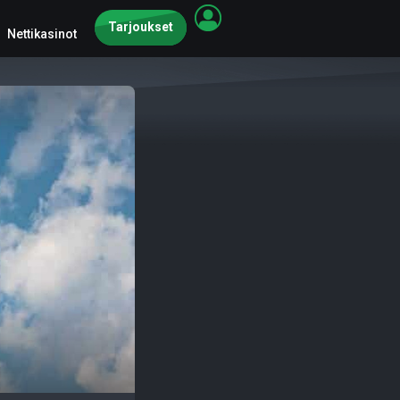
Tarjoukset
Nettikasinot