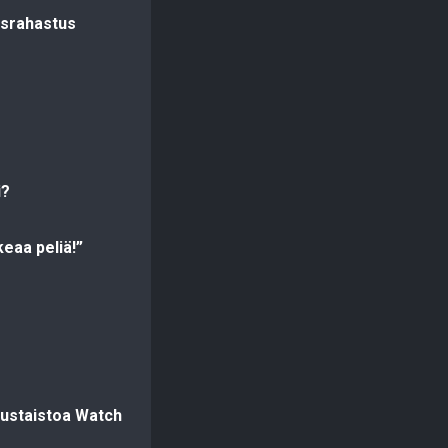
aisrahastus
i?
eaa peliä!”
uustaistoa Watch