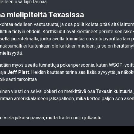
leen osa lajin tarinaa.
aa mielipiteitä Texasissa
ohtaa edelleen vastustusta, ja osa poliitikoista pitää sitä laittom
ittua tietyin ehdoin. Korttiklubit ovat kiertäneet perinteisen rake
lla järjestelmällä, jonka avulla toimintaa on voitu pyörittää lain 
maksumalli ei kuitenkaan ole kaikkien mieleen, ja se on herättäny
mielisyyttä.
dään myös useita tunnettuja pokeripersoonia, kuten WSOP-voitt
taja
Jeff Platt
. Heidän kauttaan tarina saa lisää syvyyttä ja näkö
ikeasti tarkoittaa.
en viesti on selvä: pokeri on merkittävä osa Texasin kulttuuria ja
verrataan amerikkalaiseen jalkapalloon, mikä kertoo paljon sen ase
 vielä julkaisupäivää, mutta traileri on jo julkaistu.