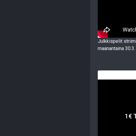
Julkkispelit strii
maanantaina 30.3. 
1€ 