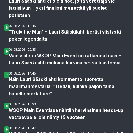
Lauri Sääskilahti ei ole ainoa, jolta verottaja vie
jättisiivun – yksi finalisti menettää yli puolet
potistaan
07.08.2026 | 16.45
5
”Truly the Man” – Lauri Sääskilahti keräsi ylistystä
pokerilegendalta
06.08.2026 | 22.33
6
Vain viidesti WSOP Main Event on ratkennut näin –
Lauri Sääskilahti mukana harvinaisessa tilastossa
06.08.2026 | 14.45
7
Näin Lauri Sääskilahti kommentoi tuoretta
maailmanmestaria: ”Tiedän, kuinka paljon tämä
hänelle merkitsee”
07.08.2026 | 13.23
8
WSOP Main Eventissa nähtiin harvinainen heads-up –
vastaavaa ei ole nähty 15 vuoteen
06.08.2026 | 19.47
9