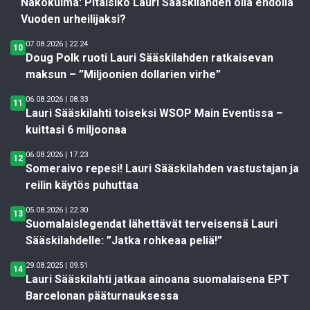
Näkökulma: Pitäisikö Lauri Sääskilahden olla ehdolla
Vuoden urheilijaksi?
07.08.2026 | 22.24
10
Doug Polk ruoti Lauri Sääskilahden ratkaisevan
maksun – ”Miljoonien dollarien virhe”
06.08.2026 | 08.33
11
Lauri Sääskilahti toiseksi WSOP Main Eventissa –
kuittasi 6 miljoonaa
06.08.2026 | 17.23
12
Someraivo repesi! Lauri Sääskilahden vastustajan ja
reilin käytös puhuttaa
05.08.2026 | 22.30
13
Suomalaislegendat lähettävät terveisensä Lauri
Sääskilahdelle: ”Jatka rohkeaa peliä!”
29.08.2025 | 09.51
14
Lauri Sääskilahti jatkaa ainoana suomalaisena EPT
Barcelonan pääturnauksessa