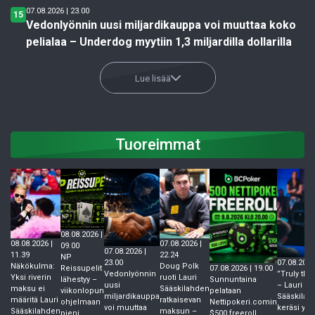
07.08.2026 | 23.00
15
Vedonlyönnin uusi miljardikauppa voi muuttaa koko
pelialaa – Underdog myytiin 1,3 miljardilla dollarilla
Lue lisää
Tuoreimmat
08.08.2026 |
08.08.2026 |
07.08.2026 |
09.00
07.08.2026 |
11.39
22.24
NP
07.08.2026
23.00
Näkökulma:
Doug Polk
07.08.2026 | 19.00
Reissupelit
”Truly the
Vedonlyönnin
Yksi riverin
ruoti Lauri
Sunnuntaina
lähestyy –
– Lauri
uusi
maksu ei
Sääskilahden
pelataan
viikonlopun
Sääskilaht
miljardikauppa
määritä Lauri
ratkaisevan
Nettipokeri.comin
ohjelmaan
keräsi ylis
voi muuttaa
Sääskilahden
maksun –
$500 freeroll
pieni