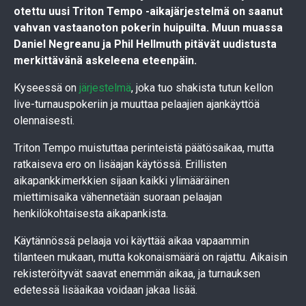
otettu uusi Triton Tempo -aikajärjestelmä on saanut
vahvan vastaanoton pokerin huipuilta. Muun muassa
Daniel Negreanu ja Phil Hellmuth pitävät uudistusta
merkittävänä askeleena eteenpäin.
Kyseessä on
järjestelmä
, joka tuo shakista tutun kellon
live-turnauspokeriin ja muuttaa pelaajien ajankäyttöä
olennaisesti.
Triton Tempo muistuttaa perinteistä päätösaikaa, mutta
ratkaiseva ero on lisäajan käytössä. Erillisten
aikapankkimerkkien sijaan kaikki ylimääräinen
miettimisaika vähennetään suoraan pelaajan
henkilökohtaisesta aikapankista.
Käytännössä pelaaja voi käyttää aikaa vapaammin
tilanteen mukaan, mutta kokonaismäärä on rajattu. Aikaisin
rekisteröityvät saavat enemmän aikaa, ja turnauksen
edetessä lisäaikaa voidaan jakaa lisää.