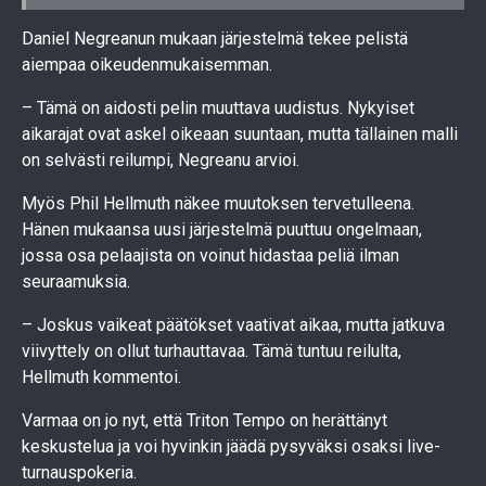
Daniel Negreanun mukaan järjestelmä tekee pelistä
aiempaa oikeudenmukaisemman.
– Tämä on aidosti pelin muuttava uudistus. Nykyiset
aikarajat ovat askel oikeaan suuntaan, mutta tällainen malli
on selvästi reilumpi, Negreanu arvioi.
Myös Phil Hellmuth näkee muutoksen tervetulleena.
Hänen mukaansa uusi järjestelmä puuttuu ongelmaan,
jossa osa pelaajista on voinut hidastaa peliä ilman
seuraamuksia.
– Joskus vaikeat päätökset vaativat aikaa, mutta jatkuva
viivyttely on ollut turhauttavaa. Tämä tuntuu reilulta,
Hellmuth kommentoi.
Varmaa on jo nyt, että Triton Tempo on herättänyt
keskustelua ja voi hyvinkin jäädä pysyväksi osaksi live-
turnauspokeria.