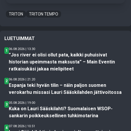
TRITON
TRITON TEMPO
LUETUIMMAT
06.08.2026 | 13.30
1
”Jos river ei olisi ollut pata, kaikki puhuisivat
historian upeimmasta maksusta” – Main Eventin
ratkaisukäsi jakaa mielipiteet
06.08.2026 | 21.20
2
Espanja teki hyvän tilin – näin paljon suomen
verokarhu missasi Lauri Sääskilahden jättivoitossa
05.08.2026 | 19.00
3
Kuka on Lauri Sääskilahti? Suomalaisen WSOP-
sankarin poikkeuksellinen tuhkimotarina
07.08.2026 | 10.51
4