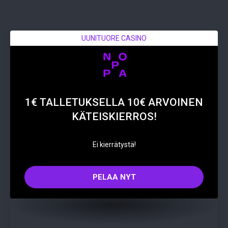
UUNITUORE CASINO
1€ TALLETUKSELLA 10€ ARVOINEN
KÄTEISKIERROS!
Ei kierrätystä!
PELAA NYT