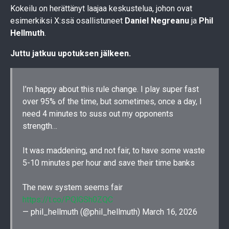
Kokeilu on herättänyt laajaa keskustelua, johon ovat
esimerkiksi X:ssä osallistuneet
Daniel Negreanu
ja
Phil
Hellmuth
.
Juttu jatkuu upotuksen jälkeen.
I’m happy about this rule change. I play super fast
over 95% of the time, but sometimes, once a day, I
need 4 minutes to suss out my opponents
strength…
It was maddening, and not fair, to have some waste
5-10 minutes per hour and save their time banks
The new system seems fair
https://t.co/PQlGSh0ZQC
— phil_hellmuth (@phil_hellmuth)
March 16, 2026