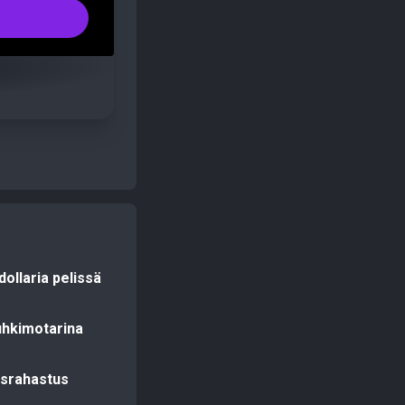
P
ollaria pelissä
uhkimotarina
aisrahastus