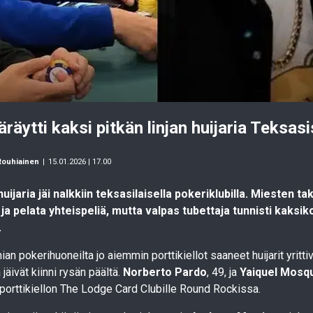
räytti kaksi pitkän linjan huijaria Teksas
Rouhiainen
|
15.01.2026 | 17.00
uijaria jäi nalkkiin teksasilaisella pokeriklubilla. Miesten tak
ja pelata yhteispeliä, mutta valpas tubettaja tunnisti kaksik
.
nian pokerihuoneilta jo aiemmin porttikiellot saaneet huijarit yritt
jäivät kiinni rysän päältä.
Norberto Pardo
, 49, ja
Yaiquel Mosq
 porttikiellon The Lodge Card Clubille Round Rockissa.