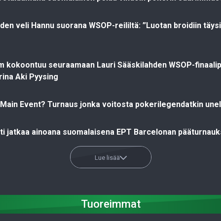
hden veli Hannu suorana WSOP-reililtä: ”Luotan broidiin täy
om kokoontuu seuraamaan Lauri Sääskilahden WSOP-finaalip
ina Aki Pyysing
ain Event? Turnaus jonka voitosta pokerilegendatkin une
hti jatkaa ainoana suomalaisena EPT Barcelonan pääturnau
Lue lisää
Tuoreimmat