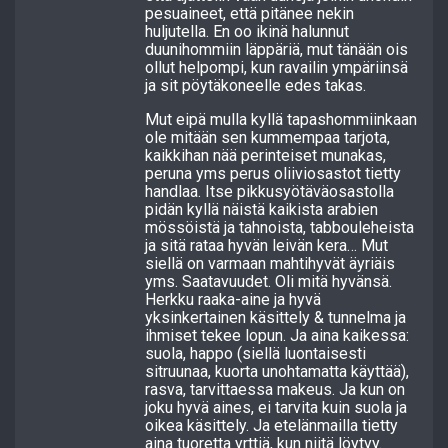
pesuaineet, että pitänee nekin
huljutella. En oo ikinä halunnut
duunihommiin läppäriä, mut tänään ois
ollut helpompi, kun ravailin ympäriinsä
ja sit pöytäkoneelle edes takas.
Mut eipä mulla kyllä tapashommiinkaan
ole mitään sen kummempaa tarjota,
kaikkihan nää perinteiset munakas,
peruna yms perus oliiviosastot tietty
handlaa. Itse pikkusyötäväosastolla
pidän kyllä näistä kaikista arabien
mössöistä ja tahnoista, tabbouleheista
ja sitä rataa hyvän leivän kera… Mut
siellä on varmaan mahtihyvät äyriäis
yms. Saatavuudet. Oli mitä hyvänsä.
Herkku raaka-aine ja hyvä
yksinkertainen käsittely & tunnelma ja
ihmiset tekee lopun. Ja aina kaikessa:
suola, happo (siellä luontaisesti
sitruunaa, kuorta unohtamatta käyttää),
rasva, tarvittaessa makeus. Ja kun on
joku hyvä aines, ei tarvita kuin suola ja
oikea käsittely. Ja etelänmailla tietty
aina tuoretta yrttiä, kun niitä löytyy.