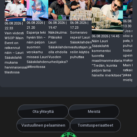
06.08.202
06.08.2026 |
06.08.2026 |
06.08.2026 |
06.08.2026 |
13.30
21.20
19.47
17.23
22.33
”Jos rive
Espanja teki
Näkökulma:
Someraivo
Vain viidesti
olisi ollu
06.08.2026 | 14.45
hyvän tilin –
Pitäisikö
repesi! Lauri
WSOP Main
pata, kai
Näin Lauri
näin paljon
Lauri
Sääskilahden
Event on
puhuisiv
Sääskilahti
suomen
Sääskilahden
vastustajan ja
ratkennut
historian
kommentoi
verokarhu
olla ehdolla
reilin käytös
näin – Lauri
upeimm
tuoretta
missasi Lauri
Vuoden
puhuttaa
Sääskilahti
maksust
maailmanmestaria:
Sääskilahden
urheilijaksi?
mukana
Main Eve
”Tiedän, kuinka
jättivoitossa
harvinaisessa
ratkaisu
paljon tämä
tilastossa
jakaa
hänelle merkitsee”
mielipit
Ota yhteyttä
Meistä
Vastuullinen pelaaminen
Toimitusperiaatteet