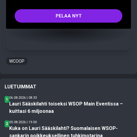
PELAA NYT
WCOOP
LUETUIMMAT
06.08.2026 | 08.33
1
Lauri Sääskilahti toiseksi WSOP Main Eventissa –
kuittasi 6 miljoonaa
05.08.2026 | 19.00
2
Kuka on Lauri Sääskilahti? Suomalaisen WSOP-
sankarin poikkeuksellinen tuhkimotarina