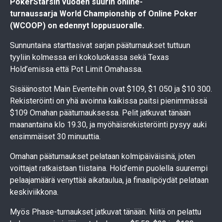
PokerStarsin vuoden suurin online-
turnaussarja World Championship of Online Poker
(WCOOP) on edennyt loppusuoralle.
Sunnuntaina starttasivat sarjan pääturnaukset tuttuun
tyyliin kolmessa eri kokoluokassa sekä Texas
Hold’emissa että Pot Limit Omahassa.
Sisäänostot Main Eventeihin ovat $109, $1 050 ja $10 300.
Rekisteröinti on yhä avoinna kaikissa paitsi pienimmässä
$109 Omahan pääturnauksessa. Pelit jatkuvat tänään
maanantaina klo 19.30, ja myöhäisrekisteröinti pysyy auki
ensimmäiset 30 minuuttia.
Omahan pääturnaukset pelataan kolmipäiväisinä, joten
voittajat ratkaistaan tiistaina. Hold’emin puolella suurempi
pelaajamäärä venyttää aikataulua, ja finaalipöydät pelataan
keskiviikkona.
Myös Phase-turnaukset jatkuvat tänään. Niitä on pelattu