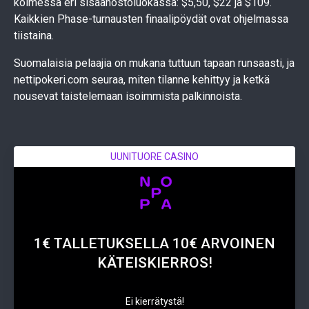
kolmessa eri sisäänostoluokassa: $5,50, $22 ja $109.
Kaikkien Phase-turnausten finaalipöydät ovat ohjelmassa
tiistaina.
Suomalaisia pelaajia on mukana tuttuun tapaan runsaasti, ja
nettipokeri.com seuraa, miten tilanne kehittyy ja ketkä
nousevat taistelemaan isoimmista palkinnoista.
UUNITUORE CASINO
1€ TALLETUKSELLA 10€ ARVOINEN
KÄTEISKIERROS!
Ei kierrätystä!