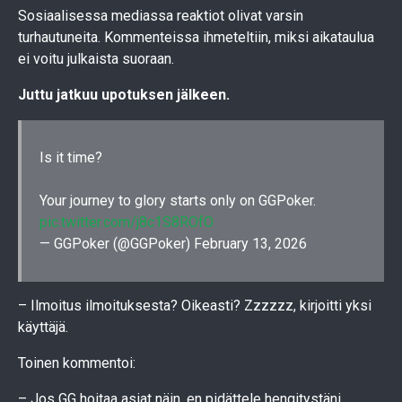
Sosiaalisessa mediassa reaktiot olivat varsin
turhautuneita. Kommenteissa ihmeteltiin, miksi aikataulua
ei voitu julkaista suoraan.
Juttu jatkuu upotuksen jälkeen.
Is it time?
Your journey to glory starts only on GGPoker.
pic.twitter.com/j8c1S8ROfO
— GGPoker (@GGPoker)
February 13, 2026
– Ilmoitus ilmoituksesta? Oikeasti? Zzzzzz, kirjoitti yksi
käyttäjä.
Toinen kommentoi:
– Jos GG hoitaa asiat näin, en pidättele hengitystäni