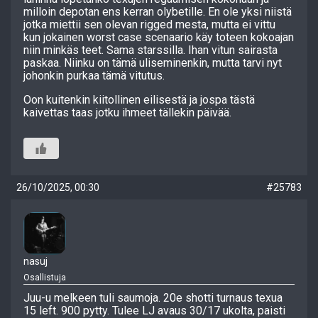
milloin depotan ens kerran olybetille. En ole yksi niistä
jotka miettii sen olevan rigged mesta, mutta ei vittu
kun jokainen worst case scenaario käy toteen kokoajan
niin minkäs teet. Sama starssilla. Ihan vitun sairasta
paskaa. Niinku on tämä uliseminenkin, mutta tarvi nyt
johonkin purkaa tämä vitutus.
Oon kuitenkin kiitollinen eilisestä ja jospa tästä
kaivettas taas jotku ihmeet tällekin päivää.
26/10/2025, 00:30
#25783
nasuj
Osallistuja
Juu-u melkeen tuli saumoja. 20e shotti turnaus texua
15 left. 900 pytty. Tulee LJ avaus 30/17 ukolta, paisti