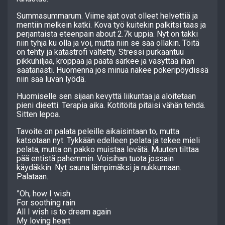
Summasummarum. Viime ajat ovat olleet helvettiä ja
mentiin melkein katki. Kova työ kuitekin palkitsi taas ja
perjantaista eteenpäin about 2.7k uppia. Nyt on takki
niin tyhjä ku olla ja voi, mutta niin se saa ollakin. Töitä
on tehty ja katastrofi vältetty. Stressi purkaantuu
pikkuhiljaa, kroppaa ja päätä särkee ja väsyttää ihan
saatanasti. Huomenna jos minua näkee pokeripöydissä
niin saa luvan lyödä.
Huomiselle sen sijaan kevyttä liikuntaa ja aloitetaan
pieni dieetti. Terapia aika. Kotitöitä pitäisi vähän tehdä.
Sitten lepoa.
Tavoite on palata peleille aikaisintaan to, mutta
katsotaan nyt. Tykkään edelleen pelata ja tekee mieli
pelata, mutta on pakko muistaa levätä. Muuten tilttaa
pää entistä pahemmin. Voisihan tuota jossain
käydäkkin. Nyt sauna lämpimäksi ja nukkumaan.
Palataan.
”Oh, how I wish
For soothing rain
All I wish is to dream again
My loving heart