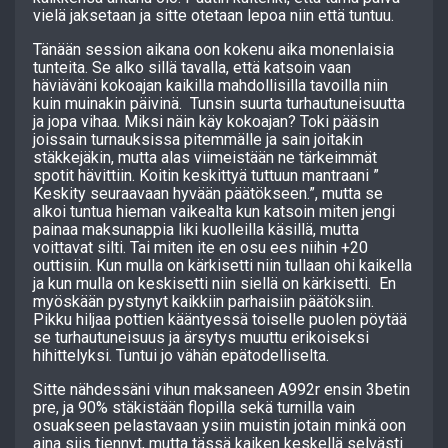
vielä jaksetaan ja sitte otetaan lepoa niin että tuntuu.
Tänään session aikana oon kokenu aika monenlaisia
tunteita. Se alko sillä tavalla, että katsoin vaan
häviäväni kokoajan kaikilla mahdollisilla tavoilla niin
kuin muinakin päivinä. Tunsin suurta turhautuneisuutta
ja jopa vihaa. Miksi näin käy kokoajan? Toki pääsin
joissain turnauksissa pitemmälle ja sain joitakin
stäkkejäkin, mutta alas viimeistään ne tärkeimmät
spotit hävittiin. Koitin keskittyä tuttuun mantraani ”
Keskity seuraavaan hyvään päätökseen.”, mutta se
alkoi tuntua hieman vaikealta kun katsoin miten jengi
painaa maksunappia liki kuolleilla käsillä, mutta
voittavat silti. Tai miten ite en osu ees niihin +20
outtisiin. Kun mulla on kärkisetti niin tullaan ohi kaikella
ja kun mulla on keskisetti niin siellä on kärkisetti. En
myöskään pystynyt kaikkiin parhaisiin päätöksiin.
Pikku hiljaa pottien kääntyessä toiselle puolen pöytää
se turhautuneisuus ja ärsytys muuttu erikoiseksi
hihittelyksi. Tuntui jo vähän epätodelliselta.
Sitte nähdessäni vihun maksaneen A992r ensin 3betin
pre, ja 90% stäkistään flopilla sekä turnilla vain
osuakseen pelastavaan ysiin muistin jotain minkä oon
aina siis tiennyt, mutta tässä kaiken keskellä selvästi