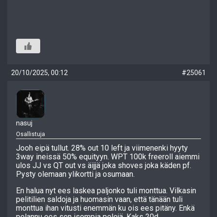
20/10/2025, 00:12
#25061
nasuj
Osallistuja
Jooh eipä tullut. 28% out 10 left ja viimenenki hyyty
3way ineissä 50% equityyn. WPT 100k freeroll aiemmi
ulos JJ vs QT out vs äijjä joka shoves joka käden pf.
Pysty olemaan ylikortti ja osumaan.
En halua nyt ees laskea paljonko tuli monttua. Vilkasin
pelitilien saldoja ja huomasin vaan, että tänään tuli
monttua ihan vitusti enemmän ku ois ees pitäny. Enkä
pelannu ees sen isompia pelejä. Kaks 20d