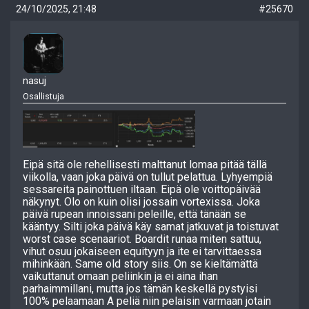
24/10/2025, 21:48
#25670
nasuj
Osallistuja
Eipä sitä ole rehellisesti malttanut lomaa pitää tällä
viikolla, vaan joka päivä on tullut pelattua. Lyhyempiä
sessareita painottuen iltaan. Eipä ole voittopäivää
näkynyt. Olo on kuin olisi jossain vortexissa. Joka
päivä rupean innoissani peleille, että tänään se
kääntyy. Silti joka päivä käy samat jatkuvat ja toistuvat
worst case scenaariot. Boardit runaa miten sattuu,
vihut osuu jokaiseen equityyn ja ite ei tarvittaessa
mihinkään. Same old story siis. On se kieltämättä
vaikuttanut omaan peliinkin ja ei aina ihan
parhaimmillani, mutta jos tämän keskellä pystyisi
100% pelaamaan A peliä niin pelaisin varmaan jotain