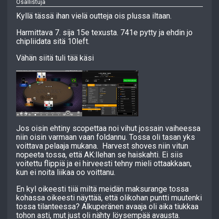
Osallistuja
Kyllä tässä ihan vielä outteja ois plussa iltaan.
Harmittava 7. sija 15e texusta. 741e pytty ja ehdin jo
chipliidata sitä 10left.
Vähän siitä tuli tää käsi
Jos oisin ehtiny scopettaa noi vihut jossain vaiheessa
niin oisin varmaan vaan foldannu. Tossa oli tasan yks
voittava pelaaja mukana. Harvest shoves niin vitun
nopeeta tossa, että AK:llehan se haiskahti. Ei siis
voitettu flippiä ja ei hirveesti tehny mieli ottaakkaan,
kun ei noita liikaa oo voittanu.
En kyl oikeesti tiiä miltä meidän maksurange tossa
kohassa oikeesti näyttää, että olikohan puntti muutenki
tossa tilanteessa? Alkuperänen avaaja oli aika tiukkaa
tohon asti, mut just oli nähty löysempää avausta.