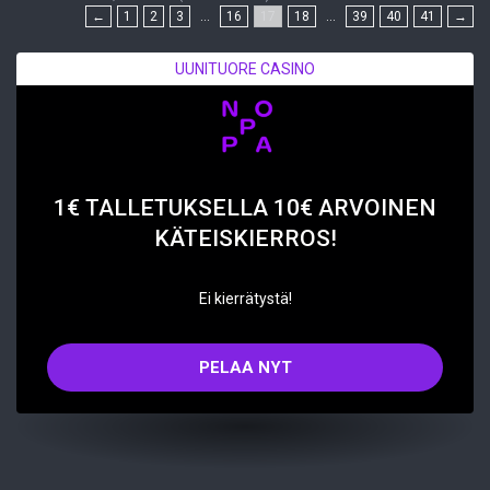
←
1
2
3
…
16
17
18
…
39
40
41
→
UUNITUORE CASINO
1€ TALLETUKSELLA 10€ ARVOINEN
KÄTEISKIERROS!
Ei kierrätystä!
PELAA NYT