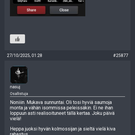
27/10/2025, 01:28
#25877
nasuj
Osallistuja
Noniiin. Mukava sunnuntai. Oli tosi hyviä saumoja
monta ja vähän isommissa peleissäkin. Ei ne ihan
loppuun asti realisoituneet tällä kertaa. Joku päivä
vielä!
Heppa juoksi hyvän kolmossijan ja sieltä vielä kiva
rahastus.