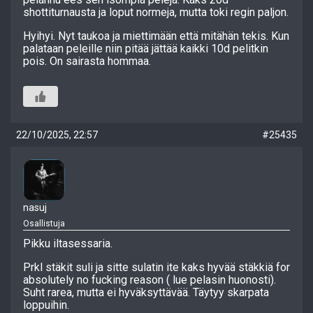
shottiturnausta ja loput normeja, mutta toki regin paljon.
Hyihyi. Nyt taukoa ja miettimään että mitähän tekis. Kun
palataan peleille niin pitää jättää kaikki 10d pelitkin
pois. On sairasta hommaa.
22/10/2025, 22:57
#25435
nasuj
Osallistuja
Pikku iltasessaria.
Prkl stäkit suli ja sitte sulatin ite kaks hyvää stäkkiä for
absolutely no fucking reason ( lue pelasin huonosti).
Suht rarea, mutta ei hyväksyttävää. Täytyy skarpata
loppuihin.