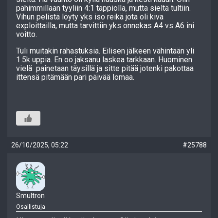
pahimmillaan tyyliin 4:1 tappiolla, mutta sieltä tultiin.
Vihun pelistä löyty yks iso reikä jota oli kiva
exploittailla, mutta tarvittiin yks onnekas A4 vs A6 ini
voitto.
Tuli muitakin rahastuksia. Eilisen jälkeen vähintään yli
1.5k uppia. En oo jaksanu laskea tarkkaan. Huominen
vielä painetaan täysillä ja sitte pitää jotenki pakottaa
ittensä pitämään pari päivää lomaa.
26/10/2025, 05:22
#25788
Smultron
Osallistuja