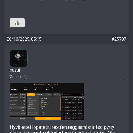
26/10/2025, 05:15
#25787
nasuj
Osallistuja
Hyvä ettei lopetettu texujen reggaamista. Iso pytty
sieltä. Hu vääntö oli kyllä hauska ja kesti kauan. Olin