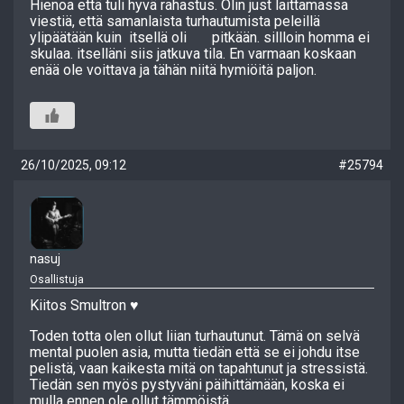
Hienoa että tuli hyvä rahastus. Olin just laittamassa
viestiä, että samanlaista turhautumista peleillä
ylipäätään kuin itsellä oli pitkään. sillloin homma ei
skulaa. itselläni siis jatkuva tila. En varmaan koskaan
enää ole voittava ja tähän niitä hymiöitä paljon.
26/10/2025, 09:12
#25794
nasuj
Osallistuja
Kiitos Smultron ♥️
Toden totta olen ollut liian turhautunut. Tämä on selvä
mental puolen asia, mutta tiedän että se ei johdu itse
pelistä, vaan kaikesta mitä on tapahtunut ja stressistä.
Tiedän sen myös pystyväni päihittämään, koska ei
mulla ennen ole ollut tämmöistä.