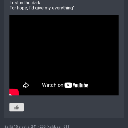
Lost in the dark
For hope, I’d give my everything”
Esillä 15 viestiä, 241 - 255 (kaikkiaan 611)