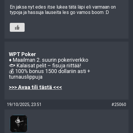
En jaksa nyt edes itse lukea tätä läpi eli varmaan on
typoja ja hassuja lauseita les go vamos boom :D
WPT Poker
♦️ Maailman 2. suurin pokeriverkko
🐟 Kalaisat pelit – fisuja riittää!
💰 100% bonus 1500 dollariin asti +
turnauslippuja
>>> Avaa tili tästä <<<
19/10/2025, 23:51
#25060