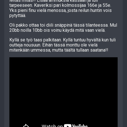
Mitäs mitäs!! Lisää ammuksia kassaan ja tuli
tarpeeseen. Kaveriksi pari kolmossijaa 166e ja 55e.
Yks pieni finu vielä menossa, josta reilun huntin vois
pytyttää.
Oli pakko ottaa toi diili snäppinä tässä tilanteessa. Mul
20bb noilla 10bb ois voinu käydä mitä vaan vielä.
Kyllä se työ taas palkitaan. Kyllä tuntuu hyvältä kun tuli
outteja nousuun. Eihän tässä monttu ole vielä
mitenkään ummessa, mutta täältä tullaan saatana!!