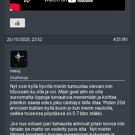
25/10/2025, 23:52
#25781
nasuj
Osallistuja
Nyt voin kyllä hyvillä mielin tunnustaa olevani niin
tiloissani ku olla ja voi. Main goal atm on olla
survomatta loppuja turnauksia menemään ja koittaa
jotenkin saada edes joku cäshäys tälle iltaa. Yhden 20d
arvoisen bublen kyllä kusin jo kun menin nauloilla,
vaikka toisessa pöydässä oli 0.7 bbn stäkki.
Jos nuo eilisen pari turnausta antoivat jotain toivoa niin
tänään se matto on vedetty pois alta. Nyt mietin
lähinnä lopetanko texujen regaamisen kokonaan ja