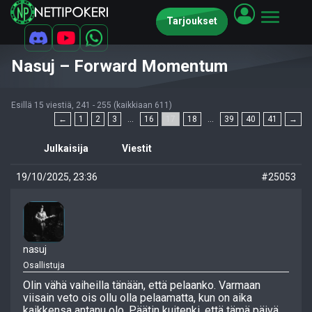
Tarjoukset
Nasuj – Forward Momentum
Esillä 15 viestiä, 241 - 255 (kaikkiaan 611)
←
1
2
3
…
16
17
18
…
39
40
41
→
Julkaisija
Viestit
19/10/2025, 23:36
#25053
nasuj
Osallistuja
Olin vähä vaiheilla tänään, että pelaanko. Varmaan
viisain veto ois ollu olla pelaamatta, kun on aika
kaikkensa antanu olo. Päätin kuitenki, että tämä päivä