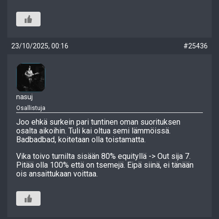
23/10/2025, 00:16
#25436
nasuj
Osallistuja
Joo ehkä surkein pari tuntinen oman suorituksen
osalta aikoihin. Tuli kai oltua semi lämmöissä.
Badbadbad, koitetaan olla toistamatta.
Vika toivo turnilta sisään 80% equityllä -> Out sija 7.
Pitää olla 100% että on tsemejä. Eipä siinä, ei tänään
ois ansaittukaan voittaa.