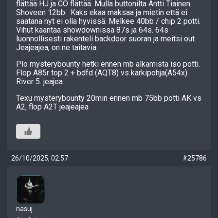
flättää HJ ja CO flättää. Mulla buttonilta Antti Tiainen.
Shoveen 12bb. Kaks ekaa maksaa ja mietin että ei
saatana nyt ei olla hyvissä. Melkee 40bb / chip 2 potti.
Vihut kääntää showdownissa 87s ja 64s. 64s
luonnollisesti rakenteli backdoor suoran ja meitsi out.
Jeajeajea, on ne taitavia.
Plo mysterybounty hetki ennen mb alkamista iso potti.
Flop A85r top 2 + bdfd (AQT8) vs kärkipohja(A54x)
River 5. jeajea
Texu mysterybounty 20min ennen mb 75bb potti AK vs
A2, flop A2T jeajeajea
26/10/2025, 02:57
#25786
nasuj