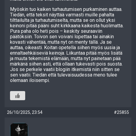
Myöskin tuo kaiken turhautumisen purkaminen auttaa.
Tiedän, että teksit näyttää varmasti muille pahalta
tilttailulta ja turhautumiselta, mutta se on ollut yksi
keinoni pitää pääni suht kirkkaana kaikesta huolimatta.
Pura paha olo heti pois – keskity seuraaviin
päätöksiin. Toivon sen voivani lopettaa tai ainakin
kovasti vähentää, mutta nyt on menty tällä. Ja se
auttaa, oikeasti. Koitan opetella siihen myös uusia ja
ennaltaehkäiseviä keinoja. Liikuntaa pitää myös lisätä
ja muuta tekemistä elämään, mutta nyt painetaan pää
märkänä siihen asti, että ollaan tukevasti pois suosta.
Jos se perkele vaatii blogiin itkemistä niin sitten se
sen vaatii. Tiedän että tulevaisuudessa meno tulee
olemaan iloisempi.
26/10/2025, 23:54
#25855