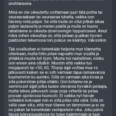
unohtaneena.
Minä en ole oikeutettu voittamaan juuri tätä pottia tai
seuraavaakaan tai seuraavaa tuhatta, vaikka oon
hävinny niitä paljon. Se että mulla on ollut pitkän aikaa
paljon lautasella ja mielen päällä ja mulla on huono
rahatilanne ei oikeuta downswingin loppumiseen. Ainut
mikä siihen oikeuttaa on, että pelaan ja jatkan hyvien
päätösten tekemisiä niin joskus se kääntyy. Väkisinkin.
Tää oivallushan ei tietenkään helpota mun tilannetta
ollenkaan, mutta hitto jotain napsahti mun sisällä ja
yhtäkkiä musta tuli tyyni. Musta tuli rauhallinen, niinku
oon ennen aina ollutkin. Muistin että vaikka tuo
megapaisti tai +50, 60, 70vpip äijjä voittaa mua vs
jatkuvasti kaiken se ei silti varmaan tajua runnaavansa
kuumemmin ku aurinko. Sillä on varmaan aika kivaa ja
sitä pokerinhan pitää ollakki. Oon biitannu ne ja
semmoset äijjät jotka luulee olevansa hyviäkin pelaajia,
mutta tekee jatkuvasti isoja isoja virheitä tai pelaa
joissan spoteissa huonosti. Et vaikka nyt häviän
niillekkin kokoajan niin ei sillä pitäs olla väliä. Sillä on
väliä vaan siks, että mun tilanne on tämmönen ja ei se
oo pakan tai kenenkään vastapelurin vika. Joku päivä
tässä tulevaisuudessa toi tulee kääntymään ja tuun