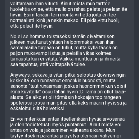
voittamaan ihan vitusti. Ainut mistä mun tarttee
huolehtia on se, että mulla on rahaa pelata ja pelaan ite
hyvin. Esim tänään tein monta virhettä joita en tee
normaalisti ikinä ja nekin makso. Eli pidä vittu huoli,
että pelaat ite hyvin.
No ei se homma toistaseksi tämän oivaltamisen
jälkeen muuttunut yhtään helpommaksi vaan ihan
samallalailla turpaan on tullut, mutta kyllä tässä on
paljon mukavampi istua ja pelailla vikaa kolmea
turnausta kun ei vituta. Vaikka monttua on ja ihmeitä
saa tapahtua, että voittapäivä tulee.
Anyways, sekava ja vitun pitkä selostus downswingin
keskeltä. oon runnannut ennenkin huonosti, mutta
sanonta ”tuut runaamaan joskus huonommin kun voisit
ikinä kuvitella” osuu tähän hyvin :D Tämä on ollut laaja-
alasta. Se alko et oli törmäsin kokoajan top rangeen
spoteissa jossa mun pitäs olla keksimäärin hyvissä ja
eskaloitui siitä helvetiksi.
En voi mitenkään antaa itsellenikään hyvää arvosanaa
ja olen todistetusti myös puntannut. Ainut mistä voi
antaa on vola ja jaksaminen vaikeana aikana. Mun
täytyy itsekin parantaa ja pystyä olemaan vahvempi.