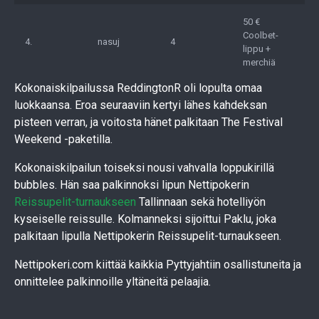
50 €
Coolbet-
4.
nasuj
4
lippu +
merchiä
Kokonaiskilpailussa ReddingtonR oli lopulta omaa
luokkaansa. Eroa seuraaviin kertyi lähes kahdeksan
pisteen verran, ja voitosta hänet palkitaan The Festival
Weekend -paketilla.
Kokonaiskilpailun toiseksi nousi vahvalla loppukirillä
bubbles. Hän saa palkinnoksi lipun Nettipokerin
Reissupelit-turnaukseen
Tallinnaan sekä hotelliyön
kyseiselle reissulle. Kolmanneksi sijoittui Paklu, joka
palkitaan lipulla Nettipokerin Reissupelit-turnaukseen.
Nettipokeri.com kiittää kaikkia Pyttyjahtiin osallistuneita ja
onnittelee palkinnoille yltäneitä pelaajia.