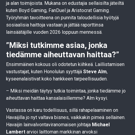
ja alan toimijoista. Mukana on edustajia sellaisilta jäteiltä
kuten Boyd Gaming, FanDuel ja Aristocrat Gaming.
Työryhmän tavoitteena on punnita taloudellisia hyötyjä
sosiaalisia haittoja vastaan ja jättää raporttinsa
lainsäätäjille vuoden 2026 loppuun mennessä.
”Miksi tutkimme asiaa, jonka
tiedämme aiheuttavan haittaa?”
Ensimmäinen kokous oli odotetun kiihkeä. Laillistamisen
vastustajat, kuten Honolulun syyttäjä
Steve Alm
,
kyseenalaistivat koko hankkeen tarpeellisuuden.
– Miksi meidän täytyy tutkia toimintaa, jonka tiedämme jo
aiheuttavan haittaa kansalaisillemme? Alm kysyi.
Vastassa on karu todellisuus, sillä rahapelaaminen on
Havaijilla jo nyt valtava bisnes, vaikkakin pimeä sellainen.
Havaijin lainvalvontaviranomaisen johtaja
Michael
Lambert
arvioi laittoman markkinan arvoksi