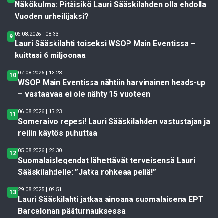
Näkökulma: Pitäisikö Lauri Sääskilahden olla ehdolla
Vuoden urheilijaksi?
06.08.2026 | 08.33
9
Lauri Sääskilahti toiseksi WSOP Main Eventissa –
kuittasi 6 miljoonaa
07.08.2026 | 13.23
10
WSOP Main Eventissa nähtiin harvinainen heads-up
– vastaavaa ei ole nähty 15 vuoteen
06.08.2026 | 17.23
11
Someraivo repesi! Lauri Sääskilahden vastustajan ja
reilin käytös puhuttaa
05.08.2026 | 22.30
12
Suomalaislegendat lähettävät terveisensä Lauri
Sääskilahdelle: ”Jatka rohkeaa peliä!”
29.08.2025 | 09.51
13
Lauri Sääskilahti jatkaa ainoana suomalaisena EPT
Barcelonan pääturnauksessa