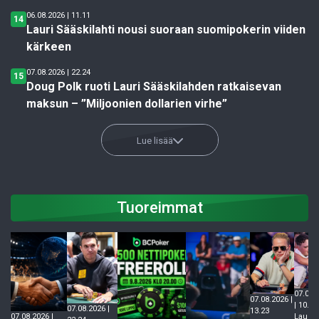
06.08.2026 | 11.11
14
Lauri Sääskilahti nousi suoraan suomipokerin viiden
kärkeen
07.08.2026 | 22.24
15
Doug Polk ruoti Lauri Sääskilahden ratkaisevan
maksun – ”Miljoonien dollarien virhe”
Lue lisää
Tuoreimmat
07.08.
07.08.2026 |
| 10.51
07.08.2026 |
13.23
Lauri
07.08.2026 |