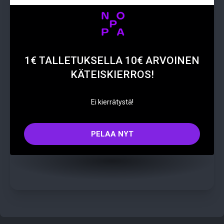
1€ TALLETUKSELLA 10€ ARVOINEN
KÄTEISKIERROS!
Ei kierrätystä!
PELAA NYT