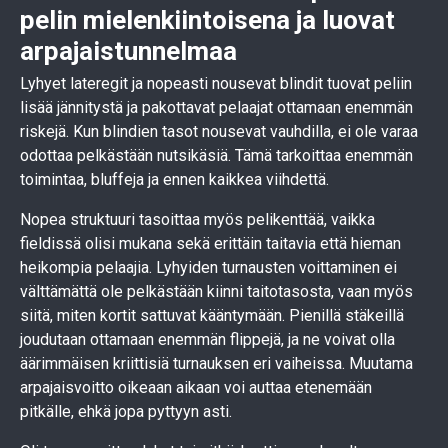
pelin mielenkiintoisena ja luovat
arpajaistunnelmaa
Lyhyet lateregit ja nopeasti nousevat blindit tuovat peliin
lisää jännitystä ja pakottavat pelaajat ottamaan enemmän
riskejä. Kun blindien tasot nousevat vauhdilla, ei ole varaa
odottaa pelkästään nutsikäsiä. Tämä tarkoittaa enemmän
toimintaa, bluffeja ja ennen kaikkea viihdettä.
Nopea struktuuri tasoittaa myös pelikenttää, vaikka
fieldissä olisi mukana sekä erittäin taitavia että hieman
heikompia pelaajia. Lyhyiden turnausten voittaminen ei
välttämättä ole pelkästään kiinni taitotasosta, vaan myös
siitä, miten kortit sattuvat kääntymään. Pienillä stäkeillä
joudutaan ottamaan enemmän flippejä, ja ne voivat olla
äärimmäisen kriittisiä turnauksen eri vaiheissa. Muutama
arpajaisvoitto oikeaan aikaan voi auttaa etenemään
pitkälle, ehkä jopa pyttyyn asti.