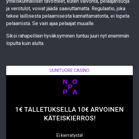
yhteiskunnalliset tavoitteet, kuten valvonta, pelaajansuoja
ja verotulot, voivat jäädä saavuttamatta. Regulaatio, joka
tekee laillisesta pelaamisesta kannattamatonta, ei lopeta
pelaamista. Se vain ajaa pelaajat muualle.
Siksi rahapelilain hyväksyminen tuntuu juuri nyt enemmän
lopulta kuin alulta.
UUNITUORE CASINO
1€ TALLETUKSELLA 10€ ARVOINEN
KÄTEISKIERROS!
Ei kierrätystä!