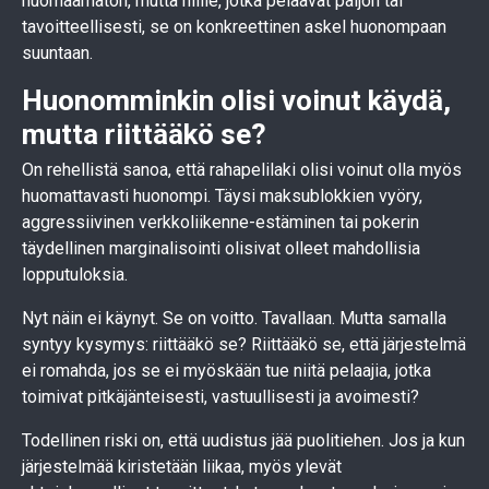
huomaamaton, mutta niille, jotka pelaavat paljon tai
tavoitteellisesti, se on konkreettinen askel huonompaan
suuntaan.
Huonomminkin olisi voinut käydä,
mutta riittääkö se?
On rehellistä sanoa, että rahapelilaki olisi voinut olla myös
huomattavasti huonompi. Täysi maksublokkien vyöry,
aggressiivinen verkkoliikenne-estäminen tai pokerin
täydellinen marginalisointi olisivat olleet mahdollisia
lopputuloksia.
Nyt näin ei käynyt. Se on voitto. Tavallaan. Mutta samalla
syntyy kysymys: riittääkö se? Riittääkö se, että järjestelmä
ei romahda, jos se ei myöskään tue niitä pelaajia, jotka
toimivat pitkäjänteisesti, vastuullisesti ja avoimesti?
Todellinen riski on, että uudistus jää puolitiehen. Jos ja kun
järjestelmää kiristetään liikaa, myös ylevät