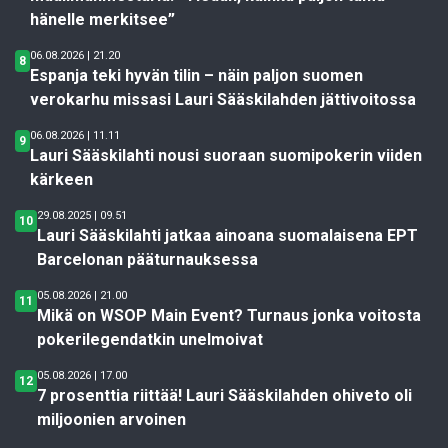
hänelle merkitsee”
06.08.2026 | 21.20
8
Espanja teki hyvän tilin – näin paljon suomen
verokarhu missasi Lauri Sääskilahden jättivoitossa
06.08.2026 | 11.11
9
Lauri Sääskilahti nousi suoraan suomipokerin viiden
kärkeen
29.08.2025 | 09.51
10
Lauri Sääskilahti jatkaa ainoana suomalaisena EPT
Barcelonan pääturnauksessa
05.08.2026 | 21.00
11
Mikä on WSOP Main Event? Turnaus jonka voitosta
pokerilegendatkin unelmoivat
05.08.2026 | 17.00
12
7 prosenttia riittää! Lauri Sääskilahden ohiveto oli
miljoonien arvoinen