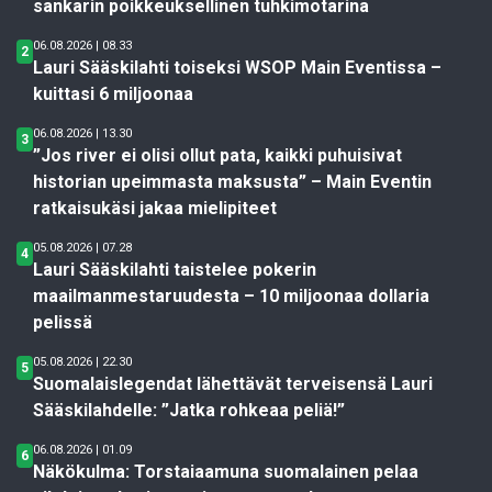
sankarin poikkeuksellinen tuhkimotarina
06.08.2026 | 08.33
2
Lauri Sääskilahti toiseksi WSOP Main Eventissa –
kuittasi 6 miljoonaa
06.08.2026 | 13.30
3
”Jos river ei olisi ollut pata, kaikki puhuisivat
historian upeimmasta maksusta” – Main Eventin
ratkaisukäsi jakaa mielipiteet
05.08.2026 | 07.28
4
Lauri Sääskilahti taistelee pokerin
maailmanmestaruudesta – 10 miljoonaa dollaria
pelissä
05.08.2026 | 22.30
5
Suomalaislegendat lähettävät terveisensä Lauri
Sääskilahdelle: ”Jatka rohkeaa peliä!”
06.08.2026 | 01.09
6
Näkökulma: Torstaiaamuna suomalainen pelaa