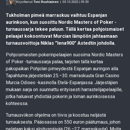
Kirjoittanut
Toni Rouhiainen
|
03.10.2025 | 09.30
Tukholman pimeä marraskuu vaihtuu Espanjan
aurinkoon, kun suosittu Nordic Masters of Poker -
turnaussarja tekee paluun. Tällä kertaa pohjoismaiset
pelaajat kokoontuvat Murcian lämpöön jahtaamaan
turnausvoittoja Niklas ”lena900” Astedtin johdolla.
Pohjoismaisten pokerinpelaajien suosima Nordic Masters
of Poker -turnaussarja palaa, tarjoten tällä kertaa
pakopaikan Pohjolan pimeydestä Espanjan auringon alla.
Tapahtuma järjestetään 25.–30. marraskuuta Gran Casino
Murcia Odiseo -kasinolla Etelä-Espanjassa. Järjestäjien
mukaan sarja on suunnattu erityisesti harrastelijapelaajille,
jotka haluavat yhdistää pokerin ja loman aurinkoisessa
kohteessa.
Turnausviikon ohjelma on tiivis ja koostuu neljästä
turnauksesta. Pääosassa on 550 euron pääturnaus, johon
pelataan kaksi aloituspäivää (26.–27. marraskuuta). Muita