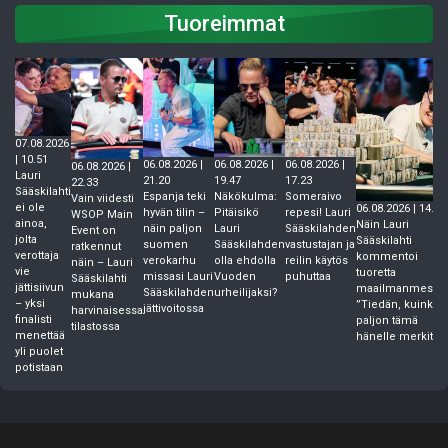
Tuoreimmat
07.08.2026
| 10.51
06.08.2026 |
06.08.2026 |
06.08.2026 |
06.08.2026 |
Lauri
21.20
19.47
17.23
22.33
Sääskilahti
Espanja teki
Näkökulma:
Someraivo
Vain viidesti
ei ole
06.08.2026 | 14.45
hyvän tilin –
Pitäisikö
repesi! Lauri
WSOP Main
ainoa,
Näin Lauri
näin paljon
Lauri
Sääskilahden
Event on
jolta
Sääskilahti
suomen
Sääskilahden
vastustajan ja
ratkennut
verottaja
kommentoi
verokarhu
olla ehdolla
reilin käytös
näin – Lauri
vie
tuoretta
missasi Lauri
Vuoden
puhuttaa
Sääskilahti
jättisiivun
maailmanmestari
Sääskilahden
urheilijaksi?
mukana
– yksi
”Tiedän, kuinka
jättivoitossa
harvinaisessa
finalisti
paljon tämä
tilastossa
menettää
hänelle merkitse
yli puolet
potistaan