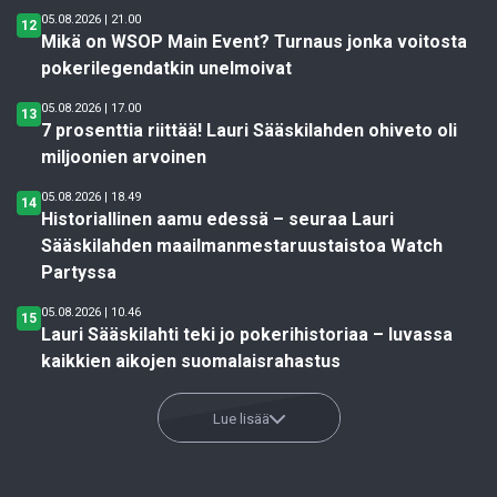
05.08.2026 | 21.00
12
Mikä on WSOP Main Event? Turnaus jonka voitosta
pokerilegendatkin unelmoivat
05.08.2026 | 17.00
13
7 prosenttia riittää! Lauri Sääskilahden ohiveto oli
miljoonien arvoinen
05.08.2026 | 18.49
14
Historiallinen aamu edessä – seuraa Lauri
Sääskilahden maailmanmestaruustaistoa Watch
Partyssa
05.08.2026 | 10.46
15
Lauri Sääskilahti teki jo pokerihistoriaa – luvassa
kaikkien aikojen suomalaisrahastus
Lue lisää