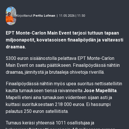
Kirjoittanut
Perttu Lofman
|
11.05.2026 | 11.50
EPT Monte-Carlon Main Event tarjosi tuttuun tapaan
miljoonapotit, kovatasoisen finaalipöydän ja valtavasti
draamaa.
5300 euron sisäänostolla pelattava EPT Monte-Carlon
Main Event on saatu päätökseen. Finaalipöydässä nähtiin
draamaa, jännitystä ja brutaaleja ohivetoja riverillä.
Finaalipöydässä nähtiin myös upea suoritus nettisatelliitin
kautta turnaukseen tiensä raivanneelta
Jose Mapellilta
.
Mapelli eteni aina turnauksen viidenteen sijaan asti ja
kuittasi suorituksestaan 218 000 euroa. Ei hassumpi
palautus 250 euron satelliitista.
Turnaus keräsi yhteensä 1011 osallistujaa ja