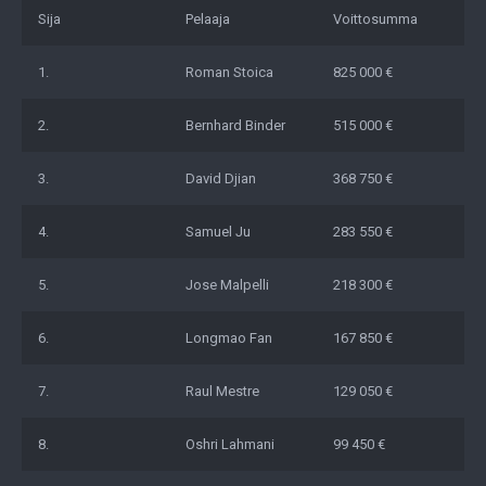
Sija
Pelaaja
Voittosumma
1.
Roman Stoica
825 000 €
2.
Bernhard Binder
515 000 €
3.
David Djian
368 750 €
4.
Samuel Ju
283 550 €
5.
Jose Malpelli
218 300 €
6.
Longmao Fan
167 850 €
7.
Raul Mestre
129 050 €
8.
Oshri Lahmani
99 450 €