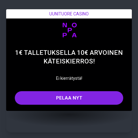
UUNITUORE CASINO
1€ TALLETUKSELLA 10€ ARVOINEN
KÄTEISKIERROS!
Ei kierrätystä!
PELAA NYT