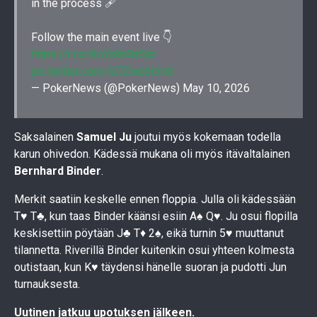
in the process 🩹
Follow the main event live 👇
https://t.co/XoYckb0zSm
pic.twitter.com/Gi7Zwa3Um3
— PokerNews (@PokerNews)
May 10, 2026
Saksalainen
Samuel Ju
joutui myös kokemaan todella
karun ohivedon. Kädessä mukana oli myös itävaltalainen
Bernhard Binder
.
Merkit saatiin keskelle ennen floppia. Julla oli kädessään
T♥ T♣, kun taas Binder käänsi esiin A♠ Q♥. Ju osui flopilla
keskisettiin pöytään J♣ T♦ 2♠, eikä turnin 5♥ muuttanut
tilannetta. Riverillä Binder kuitenkin osui yhteen kolmesta
outistaan, kun K♥ täydensi hänelle suoran ja pudotti Jun
turnauksesta.
Uutinen jatkuu upotuksen jälkeen.