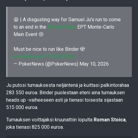
😫 | A disgusting way for Samuel Ju's run to come
to an end in the
@PokerStars
EPT Monte-Carlo
Main Event 😢
Must be nice to run like Binder 🫣
pic.twitter.com/VCISNQS2Hx
— PokerNews (@PokerNews)
May 10, 2026
Ju putosi turnauksesta neljäntenä ja kuittasi palkintorahaa
283 550 euroa. Binder puolestaan eteni aina turnauksen
heads up -vaiheeseen asti ja tienasi toisesta sijastaan
515 000 euroa.
Turnauksen voittajaksi kruunattiin lopulta
Roman Stoica
,
joka tienasi 825 000 euroa.