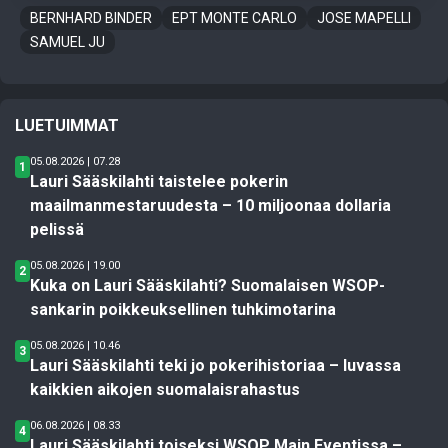
BERNHARD BINDER
EPT MONTE CARLO
JOSE MAPELLI
SAMUEL JU
LUETUIMMAT
05.08.2026 | 07.28
1
Lauri Sääskilahti taistelee pokerin
maailmanmestaruudesta – 10 miljoonaa dollaria
pelissä
05.08.2026 | 19.00
2
Kuka on Lauri Sääskilahti? Suomalaisen WSOP-
sankarin poikkeuksellinen tuhkimotarina
05.08.2026 | 10.46
3
Lauri Sääskilahti teki jo pokerihistoriaa – luvassa
kaikkien aikojen suomalaisrahastus
06.08.2026 | 08.33
4
Lauri Sääskilahti toiseksi WSOP Main Eventissa –