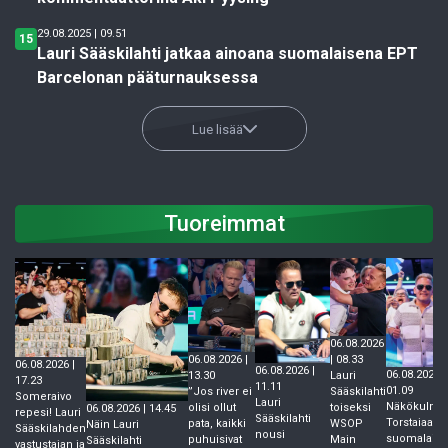
29.08.2025 | 09.51
15
Lauri Sääskilahti jatkaa ainoana suomalaisena EPT
Barcelonan pääturnauksessa
Lue lisää
Tuoreimmat
06.08.2026
06.08.2026 |
| 08.33
06.08.2026 |
06.08.2026 |
06.08.2026 |
13.30
Lauri
17.23
11.11
01.09
”Jos river ei
Sääskilahti
Someraivo
Lauri
Näkökulma
olisi ollut
toiseksi
06.08.2026 | 14.45
repesi! Lauri
Sääskilahti
Torstaiaam
pata, kaikki
WSOP
Näin Lauri
Sääskilahden
nousi
suomalain
puhuisivat
Main
Sääskilahti
vastustajan ja