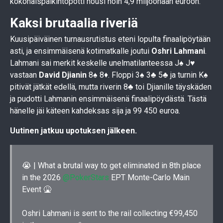
kokonaispalkintopotti nousi noin 4,9 miljoonaan euroon.
Kaksi brutaalia riveriä
Kuusipäiväinen turnausrutistus eteni lopulta finaalipöytään
asti, ja ensimmäisenä kotimatkalle joutui
Oshri Lahmani
.
Lahmani sai merkit keskelle unelmatilanteessa J♠ J♥
vastaan
David Djianin
8♠ 8♦. Floppi 3♠ 3♣ 5♣ ja turnin K♠
pitivät jätkät edellä, mutta riverin 8♣ toi Djianille täyskäden
ja pudotti Lahmanin ensimmäisenä finaalipöydästä. Tästä
hänelle jäi käteen kahdeksas sija ja 99 450 euroa.
Uutinen jatkuu upotuksen jälkeen.
😭 | What a brutal way to get eliminated in 8th place
in the 2026
@PokerStars
EPT Monte-Carlo Main
Event 🤮
Oshri Lahmani is sent to the rail collecting €99,450