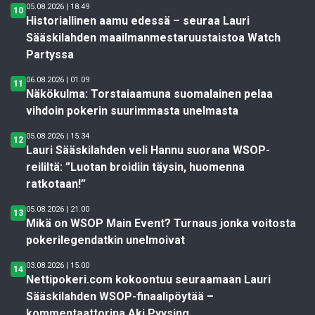
05.08.2026 | 18.49
10
Historiallinen aamu edessä – seuraa Lauri
Sääskilahden maailmanmestaruustaistoa Watch
Partyssa
06.08.2026 | 01.09
11
Näkökulma: Torstaiaamuna suomalainen pelaa
vihdoin pokerin suurimmasta unelmasta
05.08.2026 | 15.34
12
Lauri Sääskilahden veli Hannu suorana WSOP-
reililtä: ”Luotan broidiin täysin, huomenna
ratkotaan!”
05.08.2026 | 21.00
13
Mikä on WSOP Main Event? Turnaus jonka voitosta
pokerilegendatkin unelmoivat
03.08.2026 | 15.00
14
Nettipokeri.com kokoontuu seuraamaan Lauri
Sääskilahden WSOP-finaalipöytää –
kommentaattorina Aki Pyysing