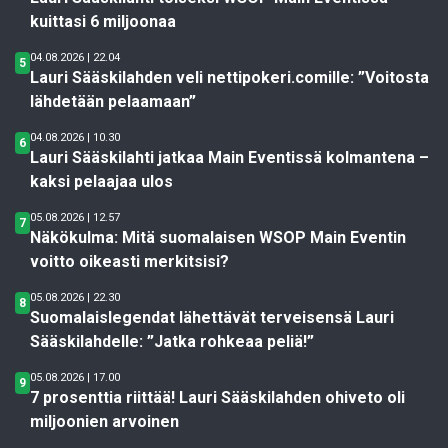
kuittasi 6 miljoonaa
04.08.2026 | 22.04
5
Lauri Sääskilahden veli nettipokeri.comille: ”Voitosta
lähdetään pelaamaan”
04.08.2026 | 10.30
6
Lauri Sääskilahti jatkaa Main Eventissä kolmantena –
kaksi pelaajaa ulos
05.08.2026 | 12.57
7
Näkökulma: Mitä suomalaisen WSOP Main Eventin
voitto oikeasti merkitsisi?
05.08.2026 | 22.30
8
Suomalaislegendat lähettävät terveisensä Lauri
Sääskilahdelle: ”Jatka rohkeaa peliä!”
05.08.2026 | 17.00
9
7 prosenttia riittää! Lauri Sääskilahden ohiveto oli
miljoonien arvoinen