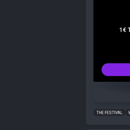
1€ 
THE FESTIVAL