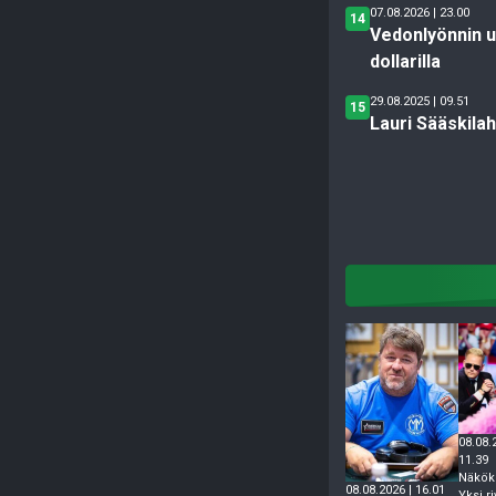
07.08.2026 | 23.00
14
Vedonlyönnin uu
dollarilla
29.08.2025 | 09.51
15
Lauri Sääskila
08.08.
11.39
Näkök
08.08.2026 | 16.01
Yksi ri