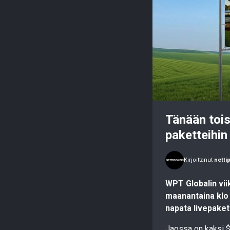
Tänään tois
paketteihin
Kirjoittanut
netti
WPT Globalin vii
maanantaina klo
napata livepaket
Jaossa on kaksi $1