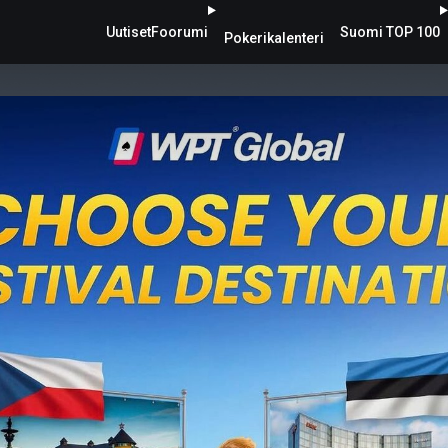
Uutiset
Foorumi
Suomi TOP 100
Pokerikalenteri