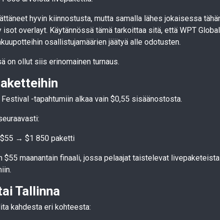
ättäneet hyvin kiinnostusta, mutta samalla lähes jokaisessa tähä
y isot overlayt. Käytännössä tämä tarkoittaa sitä, että WPT Global
kuupotteihin osallistujamäärien jäätyä alle odotusten.
ä on ollut siis erinomainen turnaus.
paketteihin
Festival -tapahtumiin alkaa vain $0,55 sisäänostosta.
seuraavasti:
$55 → $1 850 paketti
 $55 maanantain finaali, jossa pelaajat taistelevat livepaketeist
iin.
ai Tallinna
lita kahdesta eri kohteesta: