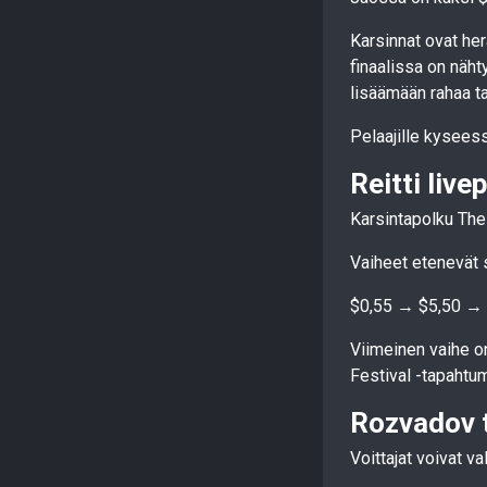
Karsinnat ovat her
finaalissa on näht
lisäämään rahaa ta
Pelaajille kyseess
Reitti live
Karsintapolku The 
Vaiheet etenevät 
$0,55 → $5,50 → 
Viimeinen vaihe on
Festival -tapahtum
Rozvadov t
Voittajat voivat va