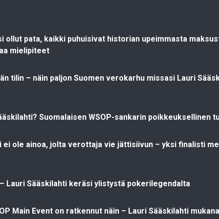
isi ollut pata, kaikki puhuisivat historian upeimmasta maksu
aa mielipiteet
vän tilin – näin paljon Suomen verokarhu missasi Lauri Sääs
ääskilahti? Suomalaisen WSOP-sankarin poikkeuksellinen t
 ei ole ainoa, jolta verottaja vie jättisiivun – yksi finalisti m
– Lauri Sääskilahti keräsi ylistystä pokerilegendalta
SOP Main Event on ratkennut näin – Lauri Sääskilahti mukan