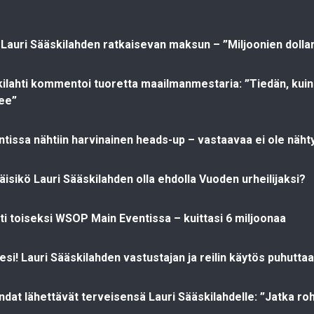
 Lauri Sääskilahden ratkaisevan maksun – ”Miljoonien dollar
kilahti kommentoi tuoretta maailmanmestaria: ”Tiedän, kuin
ee”
issa nähtiin harvinainen heads-up – vastaavaa ei ole näht
isikö Lauri Sääskilahden olla ehdolla Vuoden urheilijaksi?
ti toiseksi WSOP Main Eventissa – kuittasi 6 miljoonaa
i! Lauri Sääskilahden vastustajan ja reilin käytös puhuttaa
dat lähettävät terveisensä Lauri Sääskilahdelle: ”Jatka roh