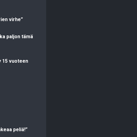
ien virhe”
ka paljon tämä
y 15 vuoteen
keaa peliä!”