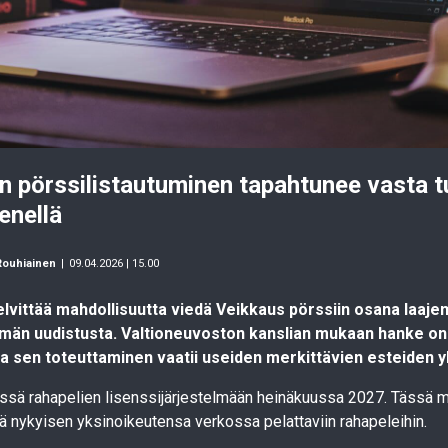
 pörssilistautuminen tapahtunee vasta tu
nellä
Rouhiainen
|
09.04.2026 | 15.00
lvittää mahdollisuutta viedä Veikkaus pörssiin osana laaj
lmän uudistusta. Valtioneuvoston kanslian mukaan hanke on
a sen toteuttaminen vaatii useiden merkittävien esteiden yl
ssä rahapelien lisenssijärjestelmään heinäkuussa 2027. Tässä
 nykyisen yksinoikeutensa verkossa pelattaviin rahapeleihin.