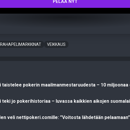
PELAA NYT
RAHAPELIMARKKINAT
VEIKKAUS
ti taistelee pokerin maailmanmestaruudesta – 10 miljoonaa d
i teki jo pokerihistoriaa – luvassa kaikkien aikojen suomal
den veli nettipokeri.comille: ”Voitosta lähdetään pelaamaan”