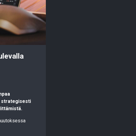
levalla
empaa
 strategisesti
ittämistä.
 muutoksessa