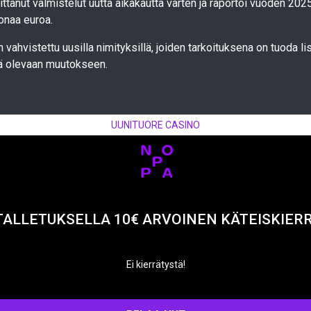
ittanut valmistelut uutta aikakautta varten ja raportoi vuoden 202
onaa euroa.
n vahvistettu uusilla nimityksillä, joiden tarkoituksena on tuoda li
 olevaan muutokseen.
UUNITUORE CASINO
TALLETUKSELLA 10€ ARVOINEN KÄTEISKIER
Ei kierrätystä!