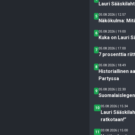
Lauri Sääskilah
05.08.2026 | 12.57
5
Näkökulma: Mitä
05.08.2026 | 19.00
6
Kuka on Lauri S
05.08.2026 | 17.00
7
7 prosenttia rii
05.08.2026 | 18.49
8
Historiallinen 
Partyssa
05.08.2026 | 22.30
9
Suomalaislegend
05.08.2026 | 15.34
10
Lauri Sääskila
ratkotaan!”
03.08.2026 | 15.00
11