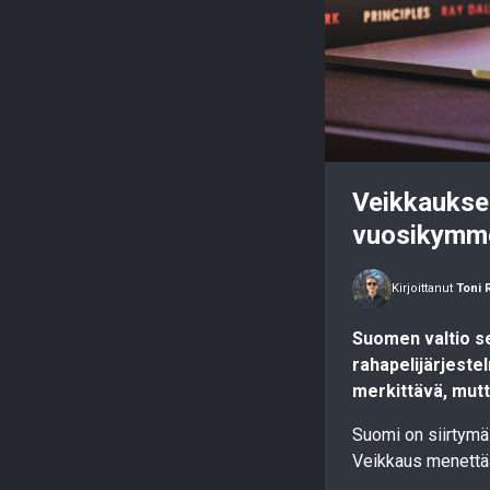
Veikkauksen
vuosikymme
Kirjoittanut
Toni 
Suomen valtio se
rahapelijärjeste
merkittävä, mutt
Suomi on siirtymä
Veikkaus menettää