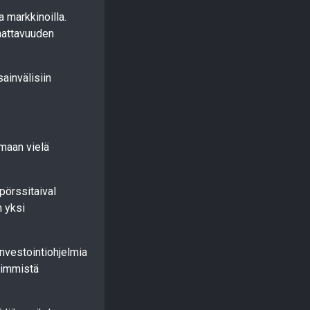
 markkinoilla.
nattavuuden
sainvälisiin
amaan vielä
pörssitaival
n yksi
nvestointiohjelmia
vimmistä