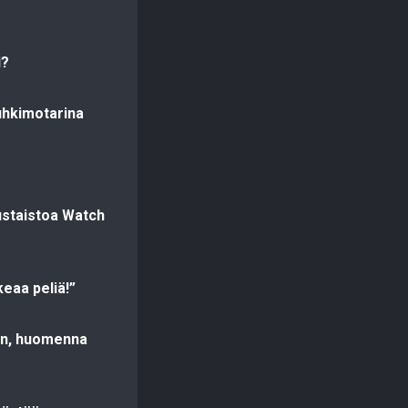
i?
uhkimotarina
ustaistoa Watch
eaa peliä!”
sin, huomenna