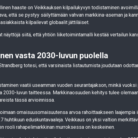
linen haaste on Veikkauksen kilpailukyvyn todistaminen avoimilla
tava, että se pystyy säilyttämään vahvan markkina-aseman ja kan
asiakkaista kilpailevat globaalit jättiläiset.
at näyttöjä siitä, että yhtiön liiketoimintamalli kestää vertailun kan
nen vasta 2030-luvun puolella
Strandberg totesi, että varsinaista listautumista joudutaan odott
istaminen vaatii useamman vuoden seurantajakson, minkä vuoksi 
ta 2030-luvun taitteessa. Markkinaosuuden kehitys tulee olemaa
reista tässä arvioinnissa.
imoimaan omaisuusomaisuutensa arvoa rahoittaakseen laajempia i
 huhtikuun eduskuntavaaleja. Veikkaus on yksi valtion merkittä
sen rooli rahapelimarkkinan murroksessa on keskeinen.