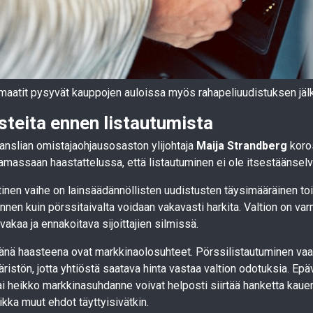
aatit pysyvät kauppojen auloissa myös rahapeliuudistuksen jäl
steita ennen listautumista
anslian omistajaohjausosaston ylijohtaja
Maija Strandberg
koro
amassaan haastattelussa, että listautuminen ei ole itsestäänselv
tinen vaihe on lainsäädännöllisten uudistusten täysimääräinen t
nnen kuin pörssitaivalta voidaan vakavasti harkita. Valtion on var
akaa ja ennakoitava sijoittajien silmissä.
änä haasteena ovat markkinaolosuhteet. Pörssilistautuminen vaat
ristön, jotta yhtiöstä saatava hinta vastaa valtion odotuksia. Ep
ai heikko markkinasuhdanne voivat helposti siirtää hanketta ka
ikka muut ehdot täyttyisivätkin.