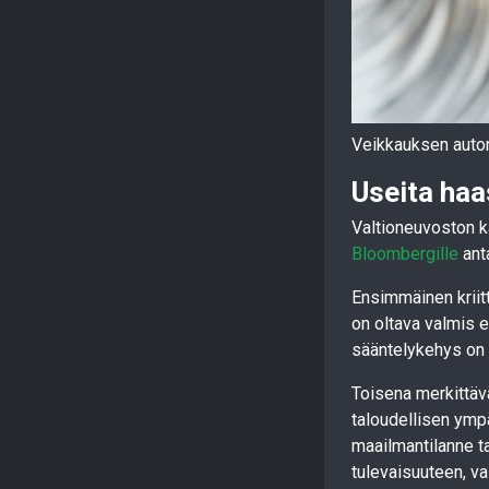
Veikkauksen autom
Useita haa
Valtioneuvoston k
Bloombergille
ant
Ensimmäinen kriit
on oltava valmis e
sääntelykehys on v
Toisena merkittäv
taloudellisen ympä
maailmantilanne t
tulevaisuuteen, va