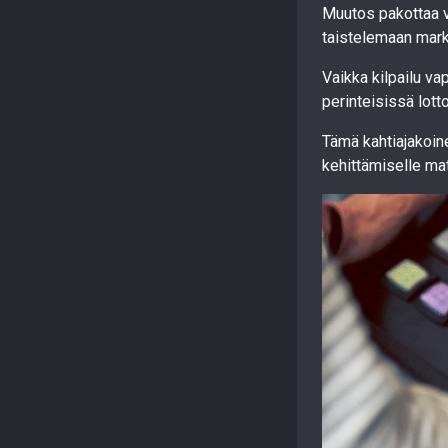
Muutos pakottaa v
taistelemaan mark
Vaikka kilpailu v
perinteisissä lot
Tämä kahtiajakoine
kehittämiselle mat