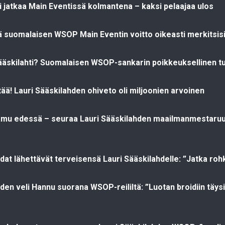
ti jatkaa Main Eventissä kolmantena – kaksi pelaajaa ulos
 suomalaisen WSOP Main Eventin voitto oikeasti merkitsis
ääskilahti? Suomalaisen WSOP-sankarin poikkeuksellinen t
ttää! Lauri Sääskilahden ohiveto oli miljoonien arvoinen
aamu edessä – seuraa Lauri Sääskilahden maailmanmestaru
at lähettävät terveisensä Lauri Sääskilahdelle: ”Jatka rohk
hden veli Hannu suorana WSOP-reililtä: ”Luotan broidiin täy