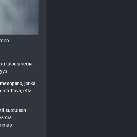
keen.
sti talousmedia
yys.
oimeenpano, jonka
mistettava, että
ii suotuisan
ävarma
uemmas