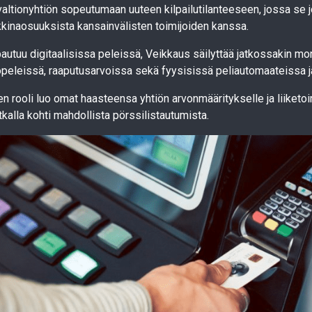
altionyhtiön sopeutumaan uuteen kilpailutilanteeseen, jossa se 
kinaosuuksista kansainvälisten toimijoiden kanssa.
apautuu digitaalisissa peleissä, Veikkaus säilyttää jatkossakin 
topeleissä, raaputusarvoissa sekä fyysisissä peliautomaateissa j
n rooli luo omat haasteensa yhtiön arvonmääritykselle ja liiketo
kalla kohti mahdollista pörssilistautumista.