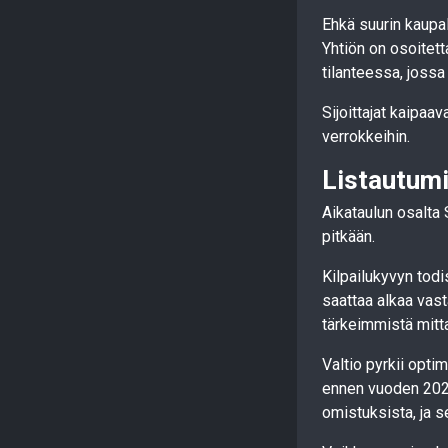
Ehkä suurin kaupal
Yhtiön on osoitet
tilanteessa, jossa 
Sijoittajat kaipaav
verrokkeihin.
Listautumi
Aikataulun osalta 
pitkään.
Kilpailukyvyn tod
saattaa alkaa vas
tärkeimmistä mitta
Valtio pyrkii opt
ennen vuoden 2027
omistuksista, ja 