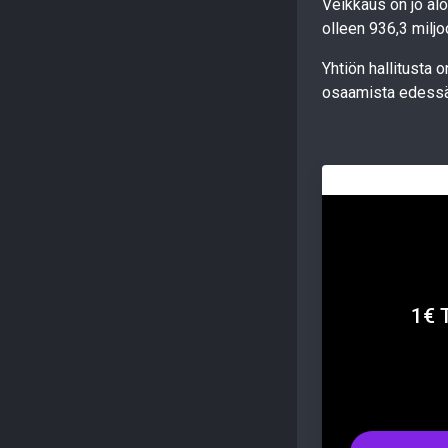
Veikkaus on jo alo
olleen 936,3 miljo
Yhtiön hallitusta o
osaamista edessä
1€ 