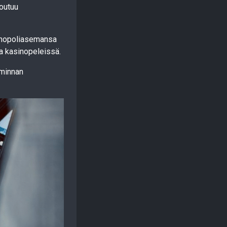
joutuu
monopoliasemansa
a kasinopeleissä.
iminnan