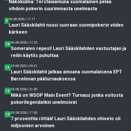
Näkökulma: Torstaiaamuna suomalainen pelaa
vihdoin pokerin suurimmasta unelmasta
06.08.2026 | 11.11
9
Lauri Sääskilahti nousi suoraan suomipokerin viiden
kärkeen
06.08.2026 | 17.23
10
Someraivo repesi! Lauri Sääskilahden vastustajan ja
reilin käytös puhuttaa
29.08.2025 | 09.51
11
Lauri Sääskilahti jatkaa ainoana suomalaisena EPT
Barcelonan pääturnauksessa
05.08.2026 | 21.00
12
Mikä on WSOP Main Event? Turnaus jonka voitosta
pokerilegendatkin unelmoivat
05.08.2026 | 17.00
13
7 prosenttia riittää! Lauri Sääskilahden ohiveto oli
miljoonien arvoinen