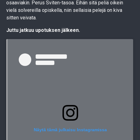
osaaviakin. Perus Sviten-tasoa. Eihän sitä peliä oikein
vielä solvereilla opiskella, niin sellaisia pelejä on kiva
sitten veivata.
Juttu jatkuu upotuksen jälkeen.
Näytä tämä julkaisu Instagramissa