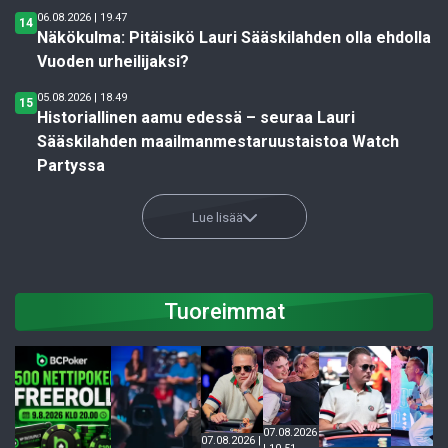
06.08.2026 | 19.47
14
Näkökulma: Pitäisikö Lauri Sääskilahden olla ehdolla
Vuoden urheilijaksi?
05.08.2026 | 18.49
15
Historiallinen aamu edessä – seuraa Lauri
Sääskilahden maailmanmestaruustaistoa Watch
Partyssa
Lue lisää
Tuoreimmat
07.08.2026
07.08.2026 |